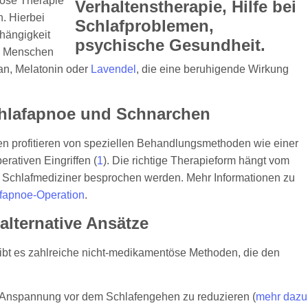
töse Therapie
. Hierbei
bhängigkeit
le Menschen
ian, Melatonin oder
Lavendel
, die eine beruhigende Wirkung
Schlafapnoe und Schnarchen
 profitieren von speziellen Behandlungsmethoden wie einer
rativen Eingriffen (
1
). Die richtige Therapieform hängt vom
em Schlafmediziner besprochen werden. Mehr Informationen zu
fapnoe-Operation
.
lternative Ansätze
bt es zahlreiche nicht-medikamentöse Methoden, die den
 Anspannung vor dem Schlafengehen zu reduzieren (
mehr dazu