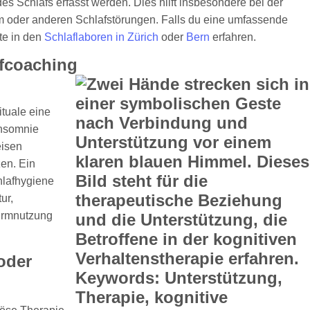
Schlafs erfasst werden. Dies hilft insbesondere bei der
 oder anderen Schlafstörungen. Falls du eine umfassende
te in den
Schlaflaboren in Zürich
oder
Bern
erfahren.
afcoaching
ituale eine
Insomnie
eisen
en. Ein
hlafhygiene
ur,
hirmnutzung
oder