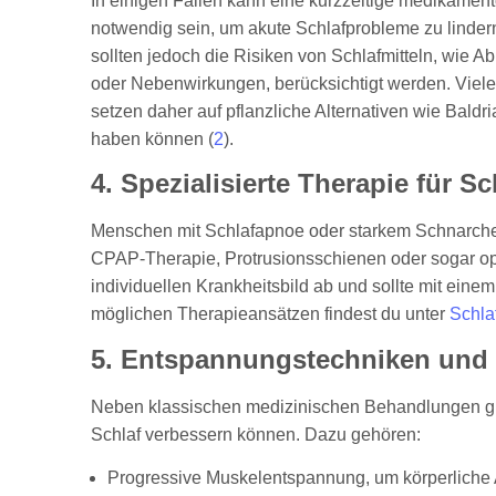
In einigen Fällen kann eine kurzzeitige medikamen
notwendig sein, um akute Schlafprobleme zu lindern
sollten jedoch die Risiken von Schlafmitteln, wie A
oder Nebenwirkungen, berücksichtigt werden. Vie
setzen daher auf pflanzliche Alternativen wie Baldr
haben können (
2
).
4. Spezialisierte Therapie für 
Menschen mit Schlafapnoe oder starkem Schnarchen
CPAP-Therapie, Protrusionsschienen oder sogar ope
individuellen Krankheitsbild ab und sollte mit ein
möglichen Therapieansätzen findest du unter
Schla
5. Entspannungstechniken und a
Neben klassischen medizinischen Behandlungen gi
Schlaf verbessern können. Dazu gehören:
Progressive Muskelentspannung, um körperliche