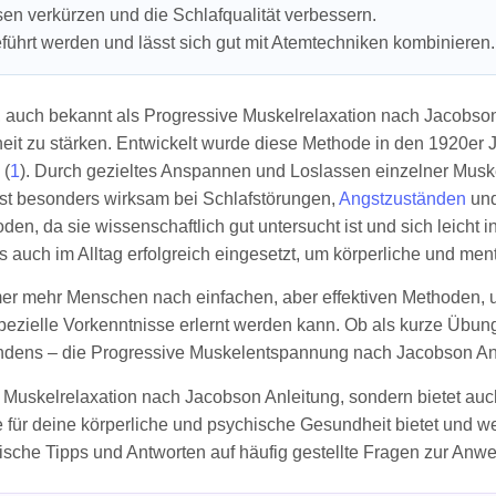
n verkürzen und die Schlafqualität verbessern.
eführt werden und lässt sich gut mit Atemtechniken kombinieren.
uch bekannt als Progressive Muskelrelaxation nach Jacobson A
eit zu stärken. Entwickelt wurde diese Methode in den 1920er
 (
1
). Durch gezieltes Anspannen und Loslassen einzelner Muske
st besonders wirksam bei Schlafstörungen,
Angstzuständen
und
 da sie wissenschaftlich gut untersucht ist und sich leicht in 
 auch im Alltag erfolgreich eingesetzt, um körperliche und me
immer mehr Menschen nach einfachen, aber effektiven Methoden,
pezielle Vorkenntnisse erlernt werden kann. Ob als kurze Übun
ens – die Progressive Muskelentspannung nach Jacobson Anleit
en Muskelrelaxation nach Jacobson Anleitung, sondern bietet au
ie für deine körperliche und psychische Gesundheit bietet und w
aktische Tipps und Antworten auf häufig gestellte Fragen zur A