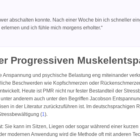
wer abschalten konnte. Nach einer Woche bin ich schneller ei
erlernen und ich fühle mich morgens erholter.“
er Progressiven Muskelents
he Anspannung und psychische Belastung eng miteinander verknüp
rliche Beschwerden wie Kopfschmerzen oder Rückenschmerzen 
rentwickelt. Heute ist PMR nicht nur fester Bestandteil der Stre
t unter anderem auch unter den Begriffen Jacobson Entspannu
isen in der Literatur zurückzuführen ist. Im deutschsprachig
Stressbewältigung (
1
).
ität: Sie kann im Sitzen, Liegen oder sogar während einer kur
. In der modernen Anwendung wird die Methode oft mit anderen 