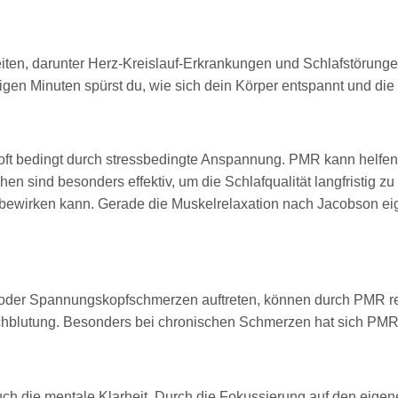
ten, darunter Herz-Kreislauf-Erkrankungen und Schlafstörungen
nigen Minuten spürst du, wie sich dein Körper entspannt und 
 oft bedingt durch stressbedingte Anspannung. PMR kann helf
 sind besonders effektiv, um die Schlafqualität langfristig z
 bewirken kann. Gerade die Muskelrelaxation nach Jacobson ei
 oder Spannungskopfschmerzen auftreten, können durch PMR r
rchblutung. Besonders bei chronischen Schmerzen hat sich PM
uch die mentale Klarheit. Durch die Fokussierung auf den eige