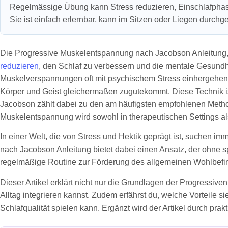
Regelmässige Übung kann Stress reduzieren, Einschlafphase
Sie ist einfach erlernbar, kann im Sitzen oder Liegen durchg
Die Progressive Muskelentspannung nach Jacobson Anleitung, a
reduzieren
, den Schlaf zu verbessern und die mentale Gesundh
Muskelverspannungen oft mit psychischem Stress einhergehen
Körper und Geist gleichermaßen zugutekommt. Diese Technik i
Jacobson zählt dabei zu den am häufigsten empfohlenen Methoden,
Muskelentspannung wird sowohl in therapeutischen Settings als
In einer Welt, die von Stress und Hektik geprägt ist, suchen 
nach Jacobson Anleitung bietet dabei einen Ansatz, der ohne s
regelmäßige Routine zur Förderung des allgemeinen Wohlbefind
Dieser Artikel erklärt nicht nur die Grundlagen der Progressiv
Alltag integrieren kannst. Zudem erfährst du, welche Vorteile s
Schlafqualität spielen kann. Ergänzt wird der Artikel durch pr