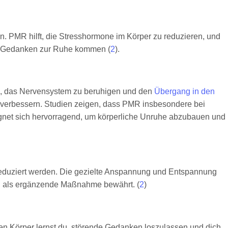
. PMR hilft, die Stresshormone im Körper zu reduzieren, und
die Gedanken zur Ruhe kommen (
2
).
en, das Nervensystem zu beruhigen und den
Übergang in den
u verbessern. Studien zeigen, dass PMR insbesondere bei
gnet sich hervorragend, um körperliche Unruhe abzubauen und
eduziert werden. Die gezielte Anspannung und Entspannung
R als ergänzende Maßnahme bewährt. (
2
)
nen Körper lernst du, störende Gedanken loszulassen und dich