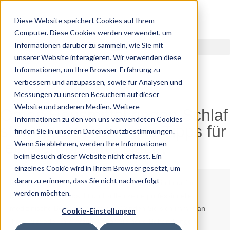
Diese Website speichert Cookies auf Ihrem
Computer. Diese Cookies werden verwendet, um
Informationen darüber zu sammeln, wie Sie mit
unserer Website interagieren. Wir verwenden diese
Informationen, um Ihre Browser-Erfahrung zu
verbessern und anzupassen, sowie für Analysen und
Messungen zu unseren Besuchern auf dieser
20.10.2025
Website und anderen Medien. Weitere
Omas Hausmittel gegen Schlaf
Informationen zu den von uns verwendeten Cookies
störungen: Natürliche Tipps für
finden Sie in unseren Datenschutzbestimmungen.
eine erholsame Nacht
Wenn Sie ablehnen, werden Ihre Informationen
beim Besuch dieser Website nicht erfasst. Ein
einzelnes Cookie wird in Ihrem Browser gesetzt, um
daran zu erinnern, dass Sie nicht nachverfolgt
Hinweis:
Die Informationen in diesem Artikel sind nur für
werden möchten.
Bildungszwecke gedacht und sollen keine professionelle
medizinische Beratung ersetzen. Wenden Sie sich immer an
Cookie-Einstellungen
Ihren Arzt oder Ihre Ärztin, bevor Sie neue Behandlungen