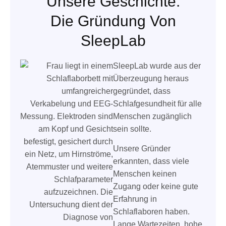
Unsere Geschichte:
Die Gründung Von
SleepLab
SleepLab wurde aus der
Überzeugung heraus
gegründet, dass
Schlafgesundheit für alle
Menschen zugänglich
sein sollte.
Unsere Gründer
erkannten, dass viele
Menschen keinen
Zugang oder keine gute
Erfahrung in
Schlaflaboren haben.
Lange Wartezeiten, hohe