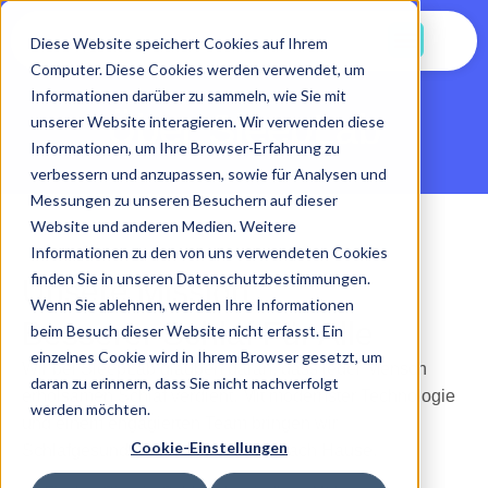
Jetzt Starten
Diese Website speichert Cookies auf Ihrem
Computer. Diese Cookies werden verwendet, um
Informationen darüber zu sammeln, wie Sie mit
Über SleepLab
unserer Website interagieren. Wir verwenden diese
Informationen, um Ihre Browser-Erfahrung zu
verbessern und anzupassen, sowie für Analysen und
Messungen zu unseren Besuchern auf dieser
Website und anderen Medien. Weitere
Informationen zu den von uns verwendeten Cookies
finden Sie in unseren Datenschutzbestimmungen.
Unsere Mission:
Wenn Sie ablehnen, werden Ihre Informationen
Besserer Schlaf Für Alle
beim Besuch dieser Website nicht erfasst. Ein
einzelnes Cookie wird in Ihrem Browser gesetzt, um
Wir bei SleepLab glauben daran, dass jeder Mensch
daran zu erinnern, dass Sie nicht nachverfolgt
erholsamen Schlaf verdient. Mit modernster Technologie
werden möchten.
und einem engagierten Team bringen wir
Cookie-Einstellungen
Schlafgesundheit direkt zu Ihnen nach Hause.