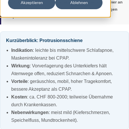
medizinische Beratung ersetzen. Wenden Sie sich immer an
Akzeptieren
Ablehnen
Ihren Arzt oder Ihre Ärztin, bevor Sie neue Behandlungen
ausprobieren.
Kurzüberblick: Protrusionsschiene
Indikation
: leichte bis mittelschwere Schlafapnoe,
Maskenintoleranz bei CPAP.
Wirkung
: Vorverlagerung des Unterkiefers hält
Atemwege offen, reduziert Schnarchen & Apnoen.
Vorteile
: geräuschlos, mobil, hoher Tragekomfort,
bessere Akzeptanz als CPAP.
Kosten
: ca. CHF 800-2000; teilweise Übernahme
durch Krankenkassen.
Nebenwirkungen
: meist mild (Kieferschmerzen,
Speichelfluss, Mundtrockenheit).