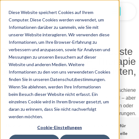
Jetzt Starten
Diese Website speichert Cookies auf Ihrem
Computer. Diese Cookies werden verwendet, um
Informationen darüber zu sammeln, wie Sie mit
unserer Website interagieren. Wir verwenden diese
Informationen, um Ihre Browser-Erfahrung zu
16.07.2025
Protrusionsschiene: Die beste
verbessern und anzupassen, sowie für Analysen und
Messungen zu unseren Besuchern auf dieser
Alternative zur CPAP-Therapie
Website und anderen Medien. Weitere
bei Schlafapnoe 2025: Kosten,
Informationen zu den von uns verwendeten Cookies
Erfahrungen und Pflege
finden Sie in unseren Datenschutzbestimmungen.
Wenn Sie ablehnen, werden Ihre Informationen
beim Besuch dieser Website nicht erfasst. Ein
einzelnes Cookie wird in Ihrem Browser gesetzt, um
daran zu erinnern, dass Sie nicht nachverfolgt
werden möchten.
Hinweis:
Die Informationen in diesem Artikel sind nur für
Cookie-Einstellungen
Bildungszwecke gedacht und sollen keine professionelle