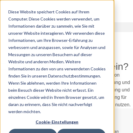
Diese Website speichert Cookies auf Ihrem
Computer. Diese Cookies werden verwendet, um
Informationen darüber zu sammeln, wie Sie mit
unserer Website interagieren. Wir verwenden diese
Informationen, um Ihre Browser-Erfahrung zu
verbessern und anzupassen, sowie für Analysen und
Messungen zu unseren Besuchern auf dieser
22.09.2025
Website und anderen Medien. Weitere
Einschlafmusik: Ja oder Nein?
Informationen zu den von uns verwendeten Cookies
finden Sie in unseren Datenschutzbestimmungen.
Wenn Sie ablehnen, werden Ihre Informationen
beim Besuch dieser Website nicht erfasst. Ein
einzelnes Cookie wird in Ihrem Browser gesetzt, um
daran zu erinnern, dass Sie nicht nachverfolgt
werden möchten.
Hinweis:
Die Informationen in diesem Artikel sind nur für
Cookie-Einstellungen
Bildungszwecke gedacht und sollen keine professionelle
medizinische Beratung ersetzen. Wenden Sie sich immer an