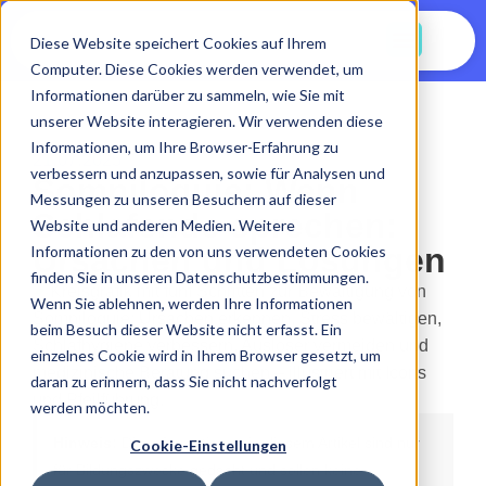
Jetzt Starten
Diese Website speichert Cookies auf Ihrem
Computer. Diese Cookies werden verwendet, um
Informationen darüber zu sammeln, wie Sie mit
unserer Website interagieren. Wir verwenden diese
Informationen, um Ihre Browser-Erfahrung zu
21.07.2025
verbessern und anzupassen, sowie für Analysen und
Somniloquie: Wenn
Messungen zu unseren Besuchern auf dieser
Schlafende sprechen:
Website und anderen Medien. Weitere
Ursachen und Lösungen
Informationen zu den von uns verwendeten Cookies
finden Sie in unseren Datenschutzbestimmungen.
Wenn Sie ablehnen, werden Ihre Informationen
beim Besuch dieser Website nicht erfasst. Ein
einzelnes Cookie wird in Ihrem Browser gesetzt, um
daran zu erinnern, dass Sie nicht nachverfolgt
werden möchten.
Hinweis:
Die Informationen in diesem Artikel sind nur
Cookie-Einstellungen
für Bildungszwecke gedacht und sollen keine