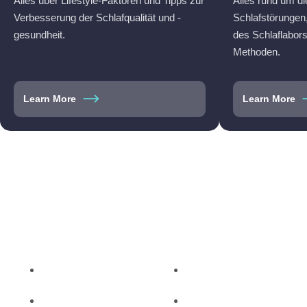
Alles über Lifestyle-Faktoren und Tipps zur
Alles rund um d
Verbesserung der Schlafqualität und -
Schlafstörungen,
gesundheit.
des Schlaflabor
Methoden.
Learn More
Learn More
Home
FAQ
Über Uns
Datenschutz