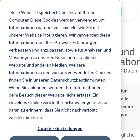
Jetzt Starten
Diese Website speichert Cookies auf Ihrem
Computer. Diese Cookies werden verwendet, um
Informationen darüber zu sammeln, wie Sie mit
unserer Website interagieren. Wir verwenden diese
Informationen, um Ihre Browser-Erfahrung zu
18.09.2025
Typische Schlafstörungen und
verbessern und anzupassen, sowie für Analysen und
Messungen zu unseren Besuchern auf dieser
ihre Behandlung im Schlaflabor
Website und anderen Medien. Weitere
Informationen zu den von uns verwendeten Cookies
finden Sie in unseren Datenschutzbestimmungen.
Wenn Sie ablehnen, werden Ihre Informationen
Hinweis:
Die Informationen in diesem Artikel sind nur für
beim Besuch dieser Website nicht erfasst. Ein
Bildungszwecke gedacht und sollen keine professionelle
einzelnes Cookie wird in Ihrem Browser gesetzt, um
medizinische Beratung ersetzen. Wenden Sie sich immer an
daran zu erinnern, dass Sie nicht nachverfolgt
Ihren Arzt oder Ihre Ärztin, bevor Sie neue Behandlungen
werden möchten.
ausprobieren.
Cookie-Einstellungen
Schlafstörungen sind weit verbreitet und können das tägliche