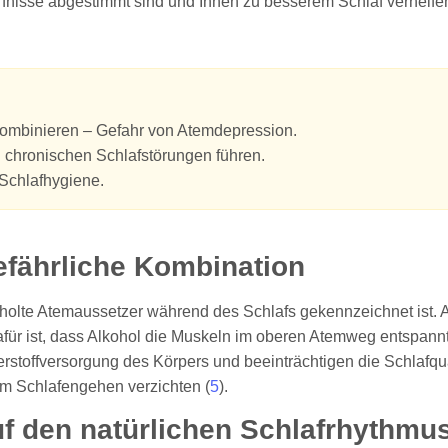
dürfnisse abgestimmt sind und Ihnen zu besserem Schlaf verhelfe
 kombinieren – Gefahr von Atemdepression.
chronischen Schlafstörungen führen.
Schlafhygiene.
efährliche Kombination
erholte Atemaussetzer während des Schlafs gekennzeichnet ist. 
für ist, dass Alkohol die Muskeln im oberen Atemweg entspann
rstoffversorgung des Körpers und beeinträchtigen die Schlafqua
em Schlafengehen verzichten (
5
).
f den natürlichen Schlafrhythmu