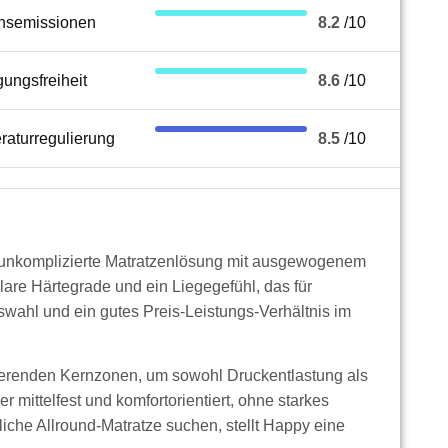
hsemissionen
8.2
/10
ungsfreiheit
8.6
/10
raturregulierung
8.5
/10
, unkomplizierte Matratzenlösung mit ausgewogenem
lare Härtegrade und ein Liegegefühl, das für
uswahl und ein gutes Preis-Leistungs-Verhältnis im
sierenden Kernzonen, um sowohl Druckentlastung als
 mittelfest und komfortorientiert, ohne starkes
iche Allround-Matratze suchen, stellt Happy eine