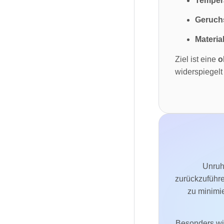
Tempera
Geruch
Materia
Ziel ist eine
o
widerspiegelt
Unruh
zurückzuführe
zu minimi
Besonders wic