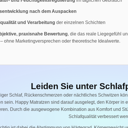
tur- und Feuchtigkeitsregulierung
im täglichen Gebrauch
sentwicklung nach dem Auspacken
lqualität und Verarbeitung
der einzelnen Schichten
bjektive, praxisnahe Bewertung
, die das reale Liegegefühl u
 – ohne Marketingversprechen oder theoretische Idealwerte.
Leiden Sie unter Schla
iger Schlaf, Rückenschmerzen oder nächtliches Schwitzen könn
n sein. Happy Matratzen sind darauf ausgelegt, den Körper in e
eren. Durch die ausgewogene Kombination aus Komfort und Stü
Schlafqualität verbessert wer
htig ist dabei die Abstimmung von Härtegrad, Körpergewicht un