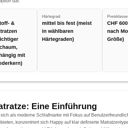
ption dar.
p
Härtegrad
Preisklasse
off- &
mittel bis fest (meist
CHF 600 
tratzen
in wählbaren
nach Mo
chtiger
Härtegraden)
Größe)
chaum,
hängig mit
ederkern)
tratze: Eine Einführung
 sich als moderne Schlafmarke mit Fokus auf Benutzerfreundlichk
ubieten, konzentriert sich Happy auf klar definierte Matratzenty