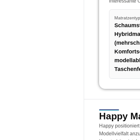
interessante O
Matratzenty
Schaumst
Hybridma
(mehrschi
Komforts
modellab
Taschenf
Happy Ma
Happy positioniert
Modellvielfalt anz