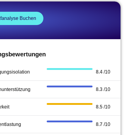
afanalyse Buchen
ngsbewertungen
ungsisolation
8.4
/10
nunterstützung
8.3
/10
rkeit
8.5
/10
entlastung
8.7
/10