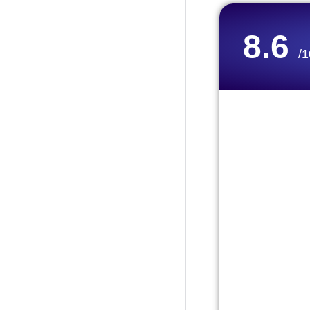
8.6
/1