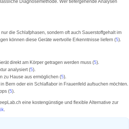
erlässliche Diagnosemethode. Wer tiefergehende Analysen
 nur die Schlafphasen, sondern oft auch Sauerstoffgehalt im
n können diese Geräte wertvolle Erkenntnisse liefern (
5
).
erät direkt am Körper getragen werden muss (
5
).
ur analysiert (
5
).
n zu Hause aus ermöglichen (
5
).
 in Bern oder ein Schlaflabor in Frauenfeld aufsuchen möchten.
pps (
5
).
epLab.ch eine kostengünstige und flexible Alternative zur
ik
.