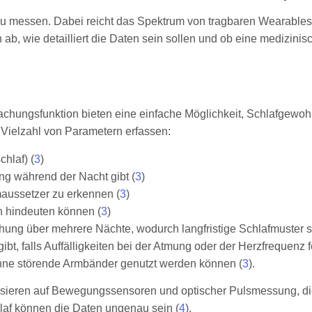
t zu messen. Dabei reicht das Spektrum von tragbaren Wearable
b, wie detailliert die Daten sein sollen und ob eine medizin
achungsfunktion bieten eine einfache Möglichkeit, Schlafgewoh
 Vielzahl von Parametern erfassen:
hlaf) (
3
)
ung während der Nacht gibt (
3
)
aussetzer zu erkennen (
3
)
 hindeuten können (
3
)
wachung über mehrere Nächte, wodurch langfristige Schlafmuster
bt, falls Auffälligkeiten bei der Atmung oder der Herzfrequenz
ohne störende Armbänder genutzt werden können (
3
).
sieren auf Bewegungssensoren und optischer Pulsmessung, die
af können die Daten ungenau sein (
4
).