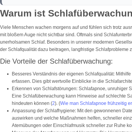
Warum ist Schlafüberwachun
Viele Menschen wachen morgens auf und fühlen sich trotz ausr
mit bloßem Auge nicht sichtbar sind. Oftmals sind Schlafunter
unerholsamen Schlaf. Besonders in unserer modernen Gesellsch
der Schlafqualität dazu beitragen, langfristige Schlafprobleme 
Die Vorteile der Schlafüberwachung:
Besseres Verständnis der eigenen Schlafqualität: Mithilf
erfassen. Dies gibt wertvolle Einblicke in die Schlafarchi
Erkennen von Schlafstörungen: Schlafapnoe, unruhiger S
Eine Schlafüberwachung kann Hinweise auf schlechte Saue
hindeuten können (
2
). (
Wie man Schlafapnoe frühzeitig e
Anpassung der Schlafhygiene: Mit den gewonnenen Daten l
auswirken und welche Maßnahmen helfen, schneller einzu
Atemübungen oder Einschlafmusik schneller zur Ruhe k