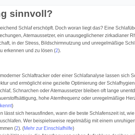
g sinnvoll?
eichend Schlaf erschöpft. Doch woran liegt das? Eine Schlafü
brechungen, Atemaussetzer, ein unausgeglichener zirkadianer R
aft, in der Stress, Bildschirmnutzung und unregelmäßige Schla
zu erkennen und zu lösen (
2
).
e moderner Schlaftracker oder einer Schlafanalyse lassen sich S
tektur und ermöglicht eine gezielte Optimierung der Schlafhygien
chlaf, Schnarchen oder Atemaussetzer bleiben oft lange unentd
rstoffsättigung, hohe Atemfrequenz oder unregelmäßige Herzsch
rkennt
)
ässt sich herausfinden, wann die beste Schlafenszeit ist, wie 
schlafen. Wer beispielsweise regelmäßig mit einem unruhigen 
ommen (
2
). (
Mehr zur Einschlafhilfe
)