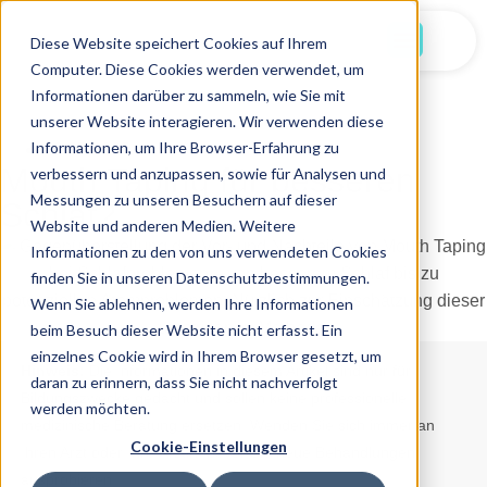
Jetzt Starten
Diese Website speichert Cookies auf Ihrem
Computer. Diese Cookies werden verwendet, um
Informationen darüber zu sammeln, wie Sie mit
unserer Website interagieren. Wir verwenden diese
Informationen, um Ihre Browser-Erfahrung zu
02.07.2025
Mouth Taping für besseren
verbessern und anzupassen, sowie für Analysen und
Messungen zu unseren Besuchern auf dieser
Schlaf?
Website und anderen Medien. Weitere
Informationen zu den von uns verwendeten Cookies
finden Sie in unseren Datenschutzbestimmungen.
Wenn Sie ablehnen, werden Ihre Informationen
beim Besuch dieser Website nicht erfasst. Ein
einzelnes Cookie wird in Ihrem Browser gesetzt, um
Hinweis:
Die Informationen in diesem Artikel sind nur für
daran zu erinnern, dass Sie nicht nachverfolgt
Bildungszwecke gedacht und sollen keine professionelle
werden möchten.
medizinische Beratung ersetzen. Wenden Sie sich immer an
Cookie-Einstellungen
Ihren Arzt oder Ihre Ärztin, bevor Sie neue Behandlungen
ausprobieren.