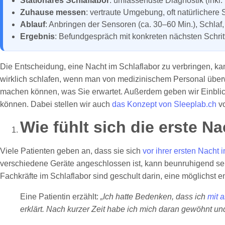
Stationäres Schlaflabor
: umfassendste Diagnostik (inkl
Zuhause messen
: vertraute Umgebung, oft natürlichere
Ablauf
: Anbringen der Sensoren (ca. 30–60 Min.), Schl
Ergebnis
: Befundgespräch mit konkreten nächsten Schrit
Die Entscheidung, eine Nacht im Schlaflabor zu verbringen, k
wirklich schlafen, wenn man von medizinischem Personal überwa
machen können, was Sie erwartet. Außerdem geben wir Einblick
können. Dabei stellen wir auch
das Konzept von Sleeplab.ch
vo
Wie fühlt sich die erste N
Viele Patienten geben an, dass sie sich
vor ihrer ersten Nacht 
verschiedene Geräte angeschlossen ist, kann beunruhigend sei
Fachkräfte im Schlaflabor sind geschult darin, eine möglichst
Eine Patientin erzählt:
„Ich hatte Bedenken, dass ich
mit 
erklärt. Nach kurzer Zeit habe ich mich daran gewöhnt und