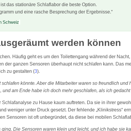
st das stationäre Schlaflabor die beste Option.
ogramm und eine rasche Besprechung der Ergebnisse.“
in Schweiz
 ausgeräumt werden können
chen. Häufig geht es um den Toilettengang während der Nacht,
 der ganzen Sensoren überhaupt nicht schlafen kann. Das mediz
h zu gestalten (
3
).
ht schlafen könnte. Aber die Mitarbeiter waren so freundlich und 
n, und am Ende habe ich doch mehr geschlafen, als ich gedacht 
der Schlafanalyse zu Hause kaum auftreten. Da sie in ihrer g
 und weniger unter Druck gesetzt. Der fehlende „Klinikstress“ er
en Sensoren ist oft unbegründet, da diese bei mobilen Schlafla
es ging. Die Sensoren waren klein und leicht, und ich habe sie