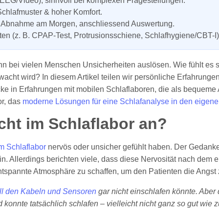
. EEG/Video), sinnvoll bei komplexen Fragestellungen.
 Schlafmuster & hoher Komfort.
af, Abnahme am Morgen, anschliessend Auswertung.
ten (z. B. CPAP-Test, Protrusionsschiene, Schlafhygiene/CBT-I)
ann bei vielen Menschen Unsicherheiten auslösen. Wie fühlt e
cht wird? In diesem Artikel teilen wir persönliche Erfahrungen
e in Erfahrungen mit mobilen Schlaflaboren, die als bequeme A
r, das
moderne Lösungen für eine Schlafanalyse in den eigen
acht im Schlaflabor an?
im Schlaflabor
nervös oder unsicher gefühlt haben. Der Gedank
n. Allerdings berichten viele, dass diese Nervosität nach dem
 entspannte Atmosphäre zu schaffen, um den Patienten die Angst
all den Kabeln und Sensoren
gar nicht einschlafen könnte. Aber 
 konnte tatsächlich schlafen – vielleicht nicht ganz so gut wie 