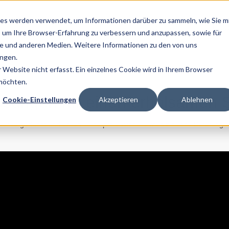
es werden verwendet, um Informationen darüber zu sammeln, wie Sie m
Home
Über Uns
Ratg
, um Ihre Browser-Erfahrung zu verbessern und anzupassen, sowie für
 und anderen Medien. Weitere Informationen zu den von uns
ngen.
Website nicht erfasst. Ein einzelnes Cookie wird in Ihrem Browser
 möchten.
Lösungen für einen erholsamen 
Cookie-Einstellungen
Akzeptieren
Ablehnen
zwecke gedacht und sollen keine professionelle medizinische Beratung e