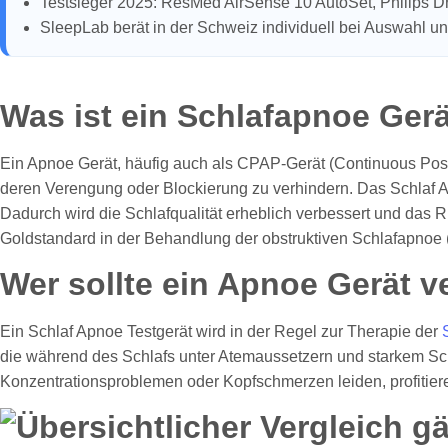
Testsieger 2025: ResMed AirSense 10 AutoSet, Philips 
SleepLab berät in der Schweiz individuell bei Auswahl u
Was ist ein Schlafapnoe Ger
Ein Apnoe Gerät, häufig auch als CPAP-Gerät (Continuous Positi
deren Verengung oder Blockierung zu verhindern. Das Schlaf Ap
Dadurch wird die Schlafqualität erheblich verbessert und das
Goldstandard in der Behandlung der obstruktiven Schlafapnoe 
Wer sollte ein Apnoe Gerät 
Ein Schlaf Apnoe Testgerät wird in der Regel zur Therapie der
die während des Schlafs unter Atemaussetzern und starkem Schn
Konzentrationsproblemen oder Kopfschmerzen leiden, profitier