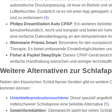
automatische Druckanpassung, ist leise im Betrieb und ve
Luftbefeuchter. Zusätzlich ist es mit einer App gekoppelt
und zu verbessern (
4
).
Philips DreamStation Auto CPAP
: Ein weiteres beliebte
benutzerfreundlich, leicht und kompakt und bietet ein h
eine einfache Datenübertragung an den behandelnden Arz
Weinmann Prisma Smart
: Besonders für den europäisch
Therapie. Es bietet umfassende Einstellmöglichkeiten und 
Fisher & Paykel SleepStyle
: Dieses CPAP-Gerät besticht
einfache Handhabung wünschen und weniger technikaffin
Weitere Alternativen zur Schlafa
Neben den klassischen Schlaf Apnoe Geräten gibt es weitere O
kommen können:
Unterkieferprotrusionsschiene
: Diese speziell angefert
mittelschwerer Schlafapnoe eine beliebte Alternative (
5
).
Gewichtsreduktion
: Übergewicht spielt bei vielen Sch