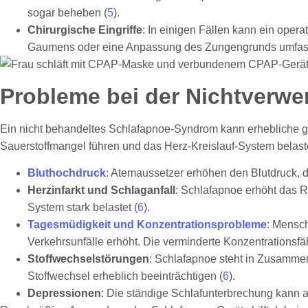
sogar beheben (
5
).
Chirurgische Eingriffe
: In einigen Fällen kann ein oper
Gaumens oder eine Anpassung des Zungengrunds umfas
Probleme bei der Nichtverw
Ein nicht behandeltes Schlafapnoe-Syndrom kann erhebliche ges
Sauerstoffmangel führen und das Herz-Kreislauf-System belast
Bluthochdruck
: Atemaussetzer erhöhen den Blutdruck, da
Herzinfarkt und Schlaganfall
: Schlafapnoe erhöht das R
System stark belastet (
6
).
Tagesmüdigkeit und Konzentrationsprobleme
: Mensch
Verkehrsunfälle erhöht. Die verminderte Konzentrationsfäh
Stoffwechselstörungen
: Schlafapnoe steht in Zusammen
Stoffwechsel erheblich beeinträchtigen (
6
).
Depressionen
: Die ständige Schlafunterbrechung kann