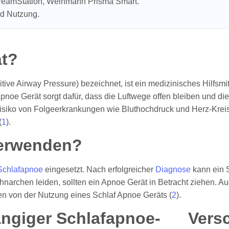
DreamStation, Weinmann Prisma Smart.
nd Nutzung.
ät?
ve Airway Pressure) bezeichnet, ist ein medizinisches Hilfsmit
noe Gerät sorgt dafür, dass die Luftwege offen bleiben und die
 Risiko von Folgeerkrankungen wie Bluthochdruck und Herz-Krei
(
1
).
verwenden?
Schlafapnoe
eingesetzt. Nach erfolgreicher
Diagnose
kann ein 
archen leiden, sollten ein Apnoe Gerät in Betracht ziehen. Au
en von der Nutzung eines Schlaf Apnoe Geräts (
2
).
Vers