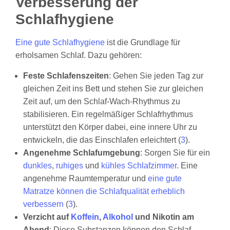
Verbesserung der
Schlafhygiene
Eine gute Schlafhygiene
ist die Grundlage für
erholsamen Schlaf. Dazu gehören:
Feste Schlafenszeiten
: Gehen Sie jeden Tag zur
gleichen Zeit ins Bett und stehen Sie zur gleichen
Zeit auf, um den Schlaf-Wach-Rhythmus zu
stabilisieren. Ein regelmäßiger Schlafrhythmus
unterstützt den Körper dabei, eine innere Uhr zu
entwickeln, die das Einschlafen erleichtert (
3
).
Angenehme Schlafumgebung
: Sorgen Sie für ein
dunkles
,
ruhiges
und
kühles Schlafzimmer
. Eine
angenehme Raumtemperatur und
eine gute
Matratze können die Schlafqualität erheblich
verbessern
(
3
).
Verzicht auf
Koffein
,
Alkohol
und Nikotin am
Abend
: Diese Substanzen können den Schlaf