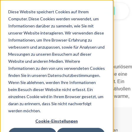
Jetzt Starten
Diese Website speichert Cookies auf Ihrem
Computer. Diese Cookies werden verwendet, um
Informationen darüber zu sammeln, wie Sie mit
unserer Website interagieren. Wir verwenden diese
Informationen, um Ihre Browser-Erfahrung zu
20.07.2025
Welche Rolle spielt die
verbessern und anzupassen, sowie für Analysen und
Messungen zu unseren Besuchern auf dieser
Matratze für den Schlaf?
Website und anderen Medien. Weitere
Informationen zu den von uns verwendeten Cookies
finden Sie in unseren Datenschutzbestimmungen.
Wenn Sie ablehnen, werden Ihre Informationen
beim Besuch dieser Website nicht erfasst. Ein
einzelnes Cookie wird in Ihrem Browser gesetzt, um
daran zu erinnern, dass Sie nicht nachverfolgt
werden möchten.
Hinweis:
Die Informationen in diesem Artikel sind nur für
Cookie-Einstellungen
Bildungszwecke gedacht und sollen keine professionelle
medizinische Beratung ersetzen. Wenden Sie sich immer an