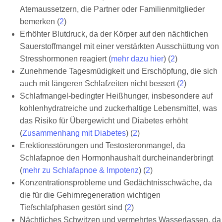
Atemaussetzern, die Partner oder Familienmitglieder
bemerken (
2
)
Erhöhter Blutdruck, da der Körper auf den nächtlichen
Sauerstoffmangel mit einer verstärkten Ausschüttung von
Stresshormonen reagiert (
mehr dazu hier
) (
2
)
Zunehmende Tagesmüdigkeit und Erschöpfung, die sich
auch mit längeren Schlafzeiten nicht bessert (
2
)
Schlafmangel-bedingter Heißhunger, insbesondere auf
kohlenhydratreiche und zuckerhaltige Lebensmittel, was
das Risiko für Übergewicht und Diabetes erhöht
(
Zusammenhang mit Diabetes
) (
2
)
Erektionsstörungen und Testosteronmangel, da
Schlafapnoe den Hormonhaushalt durcheinanderbringt
(
mehr zu Schlafapnoe & Impotenz
) (
2
)
Konzentrationsprobleme und Gedächtnisschwäche, da
die für die Gehirnregeneration wichtigen
Tiefschlafphasen gestört sind (
2
)
Nächtliches Schwitzen und vermehrtes Wasserlassen, da