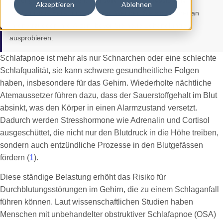
Bildungszwecke gedacht und sollen keine professionelle
Akzeptieren
Ablehnen
medizinische Beratung ersetzen. Wenden Sie sich immer an
Ihren Arzt oder Ihre Ärztin, bevor Sie neue Behandlungen
ausprobieren.
Schlafapnoe ist mehr als nur Schnarchen oder eine schlechte
Schlafqualität, sie kann schwere gesundheitliche Folgen
haben, insbesondere für das Gehirn. Wiederholte nächtliche
Atemaussetzer führen dazu, dass der Sauerstoffgehalt im Blut
absinkt, was den Körper in einen Alarmzustand versetzt.
Dadurch werden Stresshormone wie Adrenalin und Cortisol
ausgeschüttet, die nicht nur den Blutdruck in die Höhe treiben,
sondern auch entzündliche Prozesse in den Blutgefässen
fördern (
1
).
Diese ständige Belastung erhöht das Risiko für
Durchblutungsstörungen im Gehirn, die zu einem Schlaganfall
führen können. Laut wissenschaftlichen Studien haben
Menschen mit unbehandelter obstruktiver Schlafapnoe (OSA)