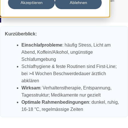
medizinische Beratung ersetzen. Wenden Sie sich immer an
Akzeptieren
Ablehnen
Ihren Arzt oder Ihre Ärztin, bevor Sie neue Behandlungen
ausprobieren.
Kurzüberblick:
Einschlafprobleme
: häufig Stress, Licht am
Abend, Koffein/Alkohol, ungünstige
Schlafumgebung
Schlafhygiene & feste Routinen sind First‑Line;
bei >4 Wochen Beschwerdedauer ärztlich
abklären
Wirksam
: Verhaltenstherapie, Entspannung,
Tagesstruktur; Medikamente nur gezielt
Optimale Rahmenbedingungen
: dunkel, ruhig,
16-18 °C, regelmässige Zeiten