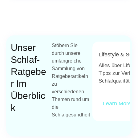
Unser
Stöbern Sie
durch unsere
Lifestyle & Schl
Schlaf-
umfangreiche
Alles über Lifest
Sammlung von
Ratgebe
Tipps zur Verbes
Ratgeberartikeln
Schlafqualität un
R Im
zu
verschiedenen
Überblic
Themen rund um
Learn More
K
die
Schlafgesundheit