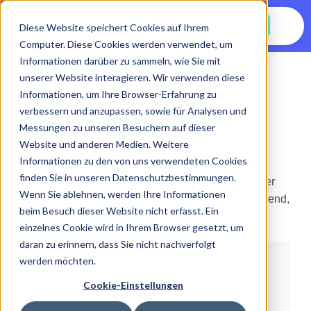
Jetzt Starten
Diese Website speichert Cookies auf Ihrem
Computer. Diese Cookies werden verwendet, um
Informationen darüber zu sammeln, wie Sie mit
unserer Website interagieren. Wir verwenden diese
Informationen, um Ihre Browser-Erfahrung zu
20.09.2025
verbessern und anzupassen, sowie für Analysen und
CPAP-Masken für
Messungen zu unseren Besuchern auf dieser
Bartträger
Website und anderen Medien. Weitere
Informationen zu den von uns verwendeten Cookies
finden Sie in unseren Datenschutzbestimmungen.
Wenn Sie ablehnen, werden Ihre Informationen
beim Besuch dieser Website nicht erfasst. Ein
einzelnes Cookie wird in Ihrem Browser gesetzt, um
daran zu erinnern, dass Sie nicht nachverfolgt
werden möchten.
Hinweis:
Die Informationen in diesem Artikel sind nur
für Bildungszwecke gedacht und sollen keine
Cookie-Einstellungen
professionelle medizinische Beratung ersetzen.