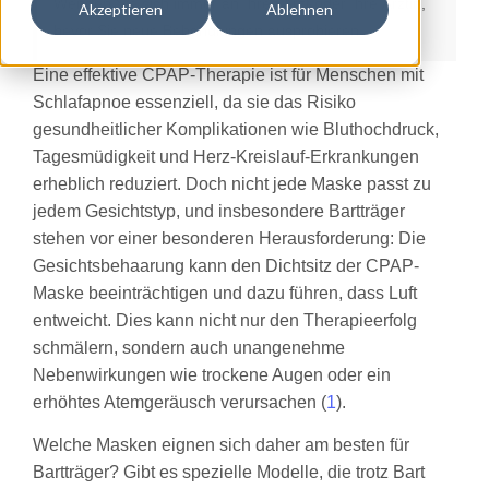
Wenden Sie sich immer an Ihren Arzt oder Ihre Ärztin,
Akzeptieren
Ablehnen
bevor Sie neue Behandlungen ausprobieren.
Eine effektive CPAP-Therapie ist für Menschen mit
Schlafapnoe essenziell, da sie das Risiko
gesundheitlicher Komplikationen wie Bluthochdruck,
Tagesmüdigkeit und Herz-Kreislauf-Erkrankungen
erheblich reduziert. Doch nicht jede Maske passt zu
jedem Gesichtstyp, und insbesondere Bartträger
stehen vor einer besonderen Herausforderung: Die
Gesichtsbehaarung kann den Dichtsitz der CPAP-
Maske beeinträchtigen und dazu führen, dass Luft
entweicht. Dies kann nicht nur den Therapieerfolg
schmälern, sondern auch unangenehme
Nebenwirkungen wie trockene Augen oder ein
erhöhtes Atemgeräusch verursachen (
1
).
Welche Masken eignen sich daher am besten für
Bartträger? Gibt es spezielle Modelle, die trotz Bart