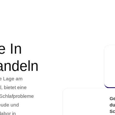
e In
andeln
ne Lage am
 bietet eine
 Schlafprobleme
Ge
reude und
du
Sc
labor in