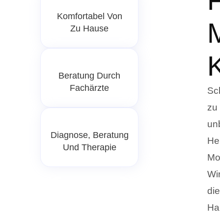
F
Komfortabel Von
M
Zu Hause
Beratung Durch
Fachärzte
Sc
zu
un
Diagnose, Beratung
He
Und Therapie
Mo
Wi
die
Ha