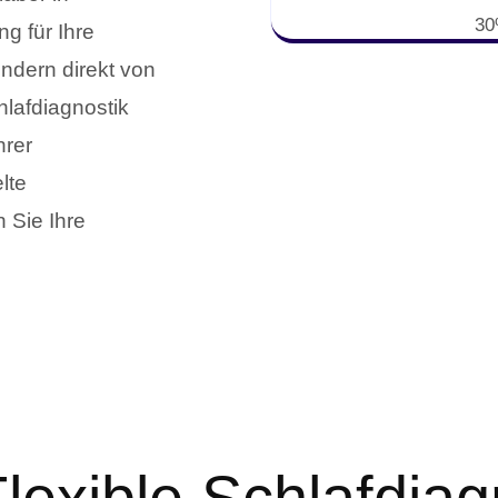
30
g für Ihre
ondern direkt von
lafdiagnostik
hrer
lte
 Sie Ihre