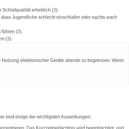
 Schlafqualität erheblich (
3
).
 dass Jugendliche schlecht einschlafen oder nachts wach
 führen (
3
).
nn (
3
).
die Nutzung elektronischer Geräte abends zu begrenzen. Wenn
er sind einige der wichtigsten Auswirkungen:
onzentrieren. Das Kurzzeitgedächtnis wird beeinträchtigt, und