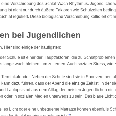
uch eine Verschiebung des Schlaf-Wach-Rhythmus. Jugendliche 
 ist nicht nur durch äußere Faktoren wie Schulzeiten bedingt
laf reguliert. Diese biologische Verschiebung kollidiert oft mi
en bei Jugendlichen
 Hier sind einige der häufigsten:
n der Schule ist einer der Hauptfaktoren, die zu Schlafproblem
s lange wach bleiben, um zu lernen. Auch sozialer Stress, wie 
 Terminkalender. Neben der Schule sind sie in Sportvereinen akt
 kann dazu führen, dass der Abend die einzige Zeit ist, in der 
und Laptops sind aus dem Alltag der meisten Jugendlichen nic
ten oder in sozialen Medien unterwegs zu sein. Das blaue Licht 
helles Licht oder eine unbequeme Matratze können ebenfalls Sc
ass der Schlaf weniger erholsam ist (
2
).