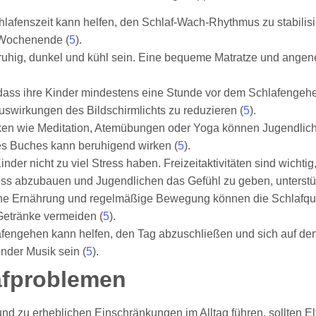
chlafenszeit kann helfen, den Schlaf-Wach-Rhythmus zu stabilisie
m Wochenende (
5
).
 ruhig, dunkel und kühl sein. Eine bequeme Matratze und ange
, dass ihre Kinder mindestens eine Stunde vor dem Schlafengehe
Auswirkungen des Bildschirmlichts zu reduzieren (
5
).
ken wie Meditation, Atemübungen oder Yoga können Jugendlic
s Buches kann beruhigend wirken (
5
).
Kinder nicht zu viel Stress haben. Freizeitaktivitäten sind wicht
ss abzubauen und Jugendlichen das Gefühl zu geben, unterstüt
e Ernährung und regelmäßige Bewegung können die Schlafquali
Getränke vermeiden (
5
).
hlafengehen kann helfen, den Tag abzuschließen und sich auf d
nder Musik sein (
5
).
lafproblemen
d zu erheblichen Einschränkungen im Alltag führen, sollten El