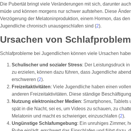
Die Pubertät bringt viele Veränderungen mit sich, darunter a
müde und können morgens nur schwer aufstehen. Diese Änderung
Verzögerung der Melatoninproduktion, einem Hormon, das den Sch
Jugendliche chronisch unausgeschlafen sind (
2
).
Ursachen von Schlafproblem
Schlafprobleme bei Jugendlichen können viele Ursachen haben.
Schulischer und sozialer Stress
: Der Leistungsdruck i
zu erzielen, können dazu führen, dass Jugendliche abend
erschweren (
2
).
Freizeitaktivitäten
: Viele Jugendliche haben einen vollen
anderen Freizeitaktivitäten. Diese ständige Beschäftigung
Nutzung elektronischer Medien
: Smartphones, Tablets 
spät in die Nacht, sei es, um Videos zu schauen, zu chat
Melatonin und macht es schwieriger, einzuschlafen (
2
).
Ungünstige Schlafumgebung
: Ein unruhiges Zimmer, 
Ruhe einlädt, erschwert das Einschlafen und führt dazu, d