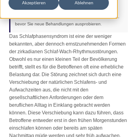
für Bildungszwecke gedacht und sollen keine
Akzeptieren
Ablehnen
professionelle medizinische Beratung ersetzen.
Wenden Sie sich immer an Ihren Arzt oder Ihre Ärztin,
bevor Sie neue Behandlungen ausprobieren.
Das Schlafphasensyndrom ist eine der weniger
bekannten, aber dennoch ernstzunehmenden Formen
der zirkadianen Schlaf-Wach-Rhythmusstörungen.
Obwohl es nur einen kleinen Teil der Bevölkerung
betrifft, stellt es für die Betroffenen oft eine erhebliche
Belastung dar. Die Störung zeichnet sich durch eine
Verschiebung der natürlichen Schlafens- und
Aufwachzeiten aus, die nicht mit den
gesellschaftlichen Anforderungen oder dem
beruflichen Alltag in Einklang gebracht werden
können. Diese Verschiebung kann dazu führen, dass
Betroffene entweder erst in den frühen Morgenstunden
einschlafen können oder bereits am späten
Nachmittag müde werden und sehr früh aufwachen,