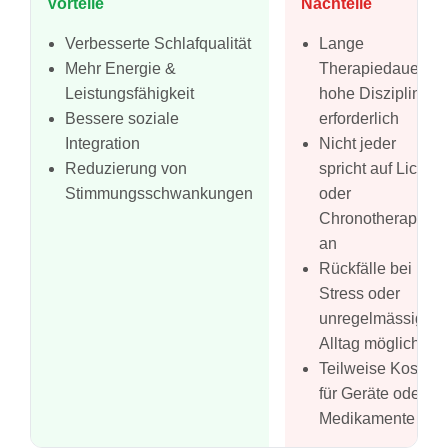
Vorteile
Nachteile
Verbesserte Schlafqualität
Lange
Mehr Energie &
Therapiedauer &
Leistungsfähigkeit
hohe Disziplin
Bessere soziale
erforderlich
Integration
Nicht jeder
Reduzierung von
spricht auf Licht-
Stimmungsschwankungen
oder
Chronotherapie
an
Rückfälle bei
Stress oder
unregelmässigem
Alltag möglich
Teilweise Kosten
für Geräte oder
Medikamente