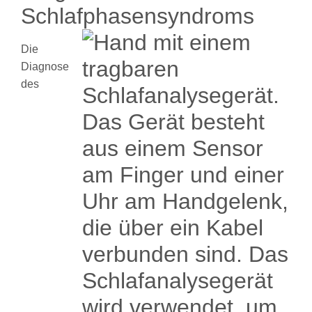
Schlafphasensyndroms
Die
Diagnose
des