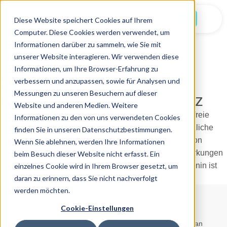
Jetzt Starten
Diese Website speichert Cookies auf Ihrem
Computer. Diese Cookies werden verwendet, um
Informationen darüber zu sammeln, wie Sie mit
unserer Website interagieren. Wir verwenden diese
Informationen, um Ihre Browser-Erfahrung zu
21.07.2025
Die besten Schlaftabletten
verbessern und anzupassen, sowie für Analysen und
Messungen zu unseren Besuchern auf dieser
ohne Rezept in der Schweiz
Website und anderen Medien. Weitere
Informationen zu den von uns verwendeten Cookies
finden Sie in unseren Datenschutzbestimmungen.
Wenn Sie ablehnen, werden Ihre Informationen
beim Besuch dieser Website nicht erfasst. Ein
einzelnes Cookie wird in Ihrem Browser gesetzt, um
daran zu erinnern, dass Sie nicht nachverfolgt
werden möchten.
Hinweis:
Die Informationen in diesem Artikel sind nur für
Cookie-Einstellungen
Bildungszwecke gedacht und sollen keine professionelle
medizinische Beratung ersetzen. Wenden Sie sich immer an