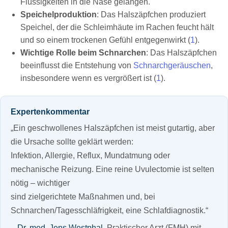
Flüssigkeiten in die Nase gelangen.
Speichelproduktion
: Das Halszäpfchen produziert
Speichel, der die Schleimhäute im Rachen feucht hält
und so einem trockenen Gefühl entgegenwirkt (
1
).
Wichtige Rolle beim Schnarchen
: Das Halszäpfchen
beeinflusst die Entstehung von
Schnarchgeräuschen
,
insbesondere wenn es vergrößert ist (
1
).
Expertenkommentar
„Ein geschwollenes Halszäpfchen ist meist gutartig, aber
die Ursache sollte geklärt werden:
Infektion, Allergie, Reflux, Mundatmung oder
mechanische Reizung. Eine reine Uvulectomie ist selten
nötig – wichtiger
sind zielgerichtete Maßnahmen und, bei
Schnarchen/Tagesschläfrigkeit, eine Schlafdiagnostik.“
–
Dr. med. Jens Westphal
, Praktischer Arzt (FMH) mit