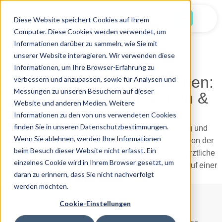
Jetzt Starten
Diese Website speichert Cookies auf Ihrem
Computer. Diese Cookies werden verwendet, um
Informationen darüber zu sammeln, wie Sie mit
unserer Website interagieren. Wir verwenden diese
Informationen, um Ihre Browser-Erfahrung zu
21.07.2025
Geschwollenes Halszäpfchen:
verbessern und anzupassen, sowie für Analysen und
Messungen zu unseren Besuchern auf dieser
Die 7 wichtigsten Ursachen &
Website und anderen Medien. Weitere
Fakten
Informationen zu den von uns verwendeten Cookies
finden Sie in unseren Datenschutzbestimmungen.
Wenn Sie ablehnen, werden Ihre Informationen
beim Besuch dieser Website nicht erfasst. Ein
einzelnes Cookie wird in Ihrem Browser gesetzt, um
daran zu erinnern, dass Sie nicht nachverfolgt
werden möchten.
Hinweis:
Die Informationen in diesem Artikel sind nur für
Cookie-Einstellungen
Bildungszwecke gedacht und sollen keine professionelle