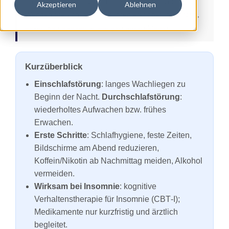
professionelle medizinische Beratung ersetzen.
Akzeptieren
Ablehnen
Wenden Sie sich immer an Ihren Arzt oder Ihre Ärztin,
bevor Sie neue Behandlungen ausprobieren.
Kurzüberblick
Einschlafstörung
: langes Wachliegen zu
Beginn der Nacht.
Durchschlafstörung
:
wiederholtes Aufwachen bzw. frühes
Erwachen.
Erste Schritte
: Schlafhygiene, feste Zeiten,
Bildschirme am Abend reduzieren,
Koffein/Nikotin ab Nachmittag meiden, Alkohol
vermeiden.
Wirksam bei Insomnie
: kognitive
Verhaltenstherapie für Insomnie (CBT‑I);
Medikamente nur kurzfristig und ärztlich
begleitet.