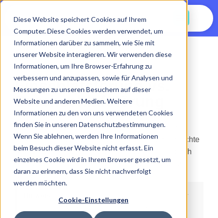
Jetzt Starten
Diese Website speichert Cookies auf Ihrem
Computer. Diese Cookies werden verwendet, um
Informationen darüber zu sammeln, wie Sie mit
unserer Website interagieren. Wir verwenden diese
Informationen, um Ihre Browser-Erfahrung zu
14.07.2025
verbessern und anzupassen, sowie für Analysen und
Einschlafstörung vs.
Messungen zu unseren Besuchern auf dieser
Durchschlafstörung
Website und anderen Medien. Weitere
Informationen zu den von uns verwendeten Cookies
finden Sie in unseren Datenschutzbestimmungen.
Wenn Sie ablehnen, werden Ihre Informationen
beim Besuch dieser Website nicht erfasst. Ein
einzelnes Cookie wird in Ihrem Browser gesetzt, um
daran zu erinnern, dass Sie nicht nachverfolgt
werden möchten.
Hinweis:
Die Informationen in diesem Artikel sind nur
Cookie-Einstellungen
für Bildungszwecke gedacht und sollen keine