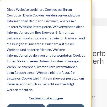
Diese Website speichert Cookies auf Ihrem
Computer. Diese Cookies werden verwendet, um
Informationen darüber zu sammeln, wie Sie mit
unserer Website interagieren. Wir verwenden diese
Informationen, um Ihre Browser-Erfahrung zu
verbessern und anzupassen, sowie für Analysen und
Messungen zu unseren Besuchern auf dieser
23.10.2025
Website und anderen Medien. Weitere
Wie wird man müde? Die perfe
Informationen zu den von uns verwendeten Cookies
kte Abendroutine für einen erh
finden Sie in unseren Datenschutzbestimmungen.
olsamen Schlaf
Wenn Sie ablehnen, werden Ihre Informationen
beim Besuch dieser Website nicht erfasst. Ein
einzelnes Cookie wird in Ihrem Browser gesetzt, um
daran zu erinnern, dass Sie nicht nachverfolgt
Hinweis:
Die Informationen in diesem Artikel sind nur für
werden möchten.
Bildungszwecke gedacht und sollen keine professionelle
medizinische Beratung ersetzen. Wenden Sie sich immer an
Cookie-Einstellungen
Ihren Arzt oder Ihre Ärztin, bevor Sie neue Behandlungen