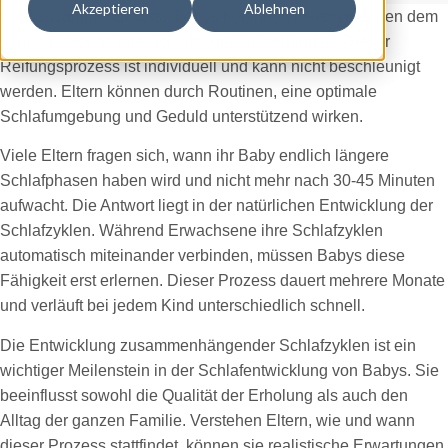
Akzeptieren
Ablehnen
Kurz zusammengefasst: Babys beginnen meist zwischen dem
5. und 6. Monat, ihre Schlafzyklen zu verbinden. Dieser
Reifungsprozess ist individuell und kann nicht beschleunigt
werden. Eltern können durch Routinen, eine optimale
Schlafumgebung und Geduld unterstützend wirken.
Viele Eltern fragen sich, wann ihr Baby endlich längere
Schlafphasen haben wird und nicht mehr nach 30-45 Minuten
aufwacht. Die Antwort liegt in der natürlichen Entwicklung der
Schlafzyklen. Während Erwachsene ihre Schlafzyklen
automatisch miteinander verbinden, müssen Babys diese
Fähigkeit erst erlernen. Dieser Prozess dauert mehrere Monate
und verläuft bei jedem Kind unterschiedlich schnell.
Die Entwicklung zusammenhängender Schlafzyklen ist ein
wichtiger Meilenstein in der Schlafentwicklung von Babys. Sie
beeinflusst sowohl die Qualität der Erholung als auch den
Alltag der ganzen Familie. Verstehen Eltern, wie und wann
dieser Prozess stattfindet, können sie realistische Erwartungen