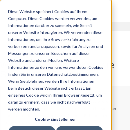
Diese Website speichert Cookies auf Ihrem
Computer. Diese Cookies werden verwendet, um
Informationen darüber zu sammeln, wie Sie mit
unserer Website interagieren. Wir verwenden diese
Informationen, um Ihre Browser-Erfahrung zu
verbessern und anzupassen, sowie für Analysen und
Messungen zu unseren Besuchern auf dieser
16.01.2026
Website und anderen Medien. Weitere
Wann verbinden Babys ihre
Informationen zu den von uns verwendeten Cookies
Schlafzyklen?
finden Sie in unseren Datenschutzbestimmungen.
Wenn Sie ablehnen, werden Ihre Informationen
beim Besuch dieser Website nicht erfasst. Ein
Hinweis:
Die Informationen in diesem Artikel sind nur für
einzelnes Cookie wird in Ihrem Browser gesetzt, um
Bildungszwecke gedacht und sollen keine professionelle
daran zu erinnern, dass Sie nicht nachverfolgt
medizinische Beratung ersetzen. Wenden Sie sich immer an
werden möchten.
Ihren Arzt oder Ihre Ärztin, bevor Sie neue Behandlungen
Cookie-Einstellungen
ausprobieren.