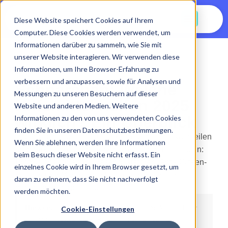
Jetzt Starten
Diese Website speichert Cookies auf Ihrem
Computer. Diese Cookies werden verwendet, um
Informationen darüber zu sammeln, wie Sie mit
unserer Website interagieren. Wir verwenden diese
Informationen, um Ihre Browser-Erfahrung zu
19.07.2025
verbessern und anzupassen, sowie für Analysen und
Schnarchen: Welche
Messungen zu unseren Besuchern auf dieser
Hilfsmittel helfen 2025
Website und anderen Medien. Weitere
wirklich? Ein Überblick
Informationen zu den von uns verwendeten Cookies
finden Sie in unseren Datenschutzbestimmungen.
Wenn Sie ablehnen, werden Ihre Informationen
beim Besuch dieser Website nicht erfasst. Ein
einzelnes Cookie wird in Ihrem Browser gesetzt, um
daran zu erinnern, dass Sie nicht nachverfolgt
werden möchten.
Hinweis:
Die Informationen in diesem Artikel sind nur
Cookie-Einstellungen
für Bildungszwecke gedacht und sollen keine