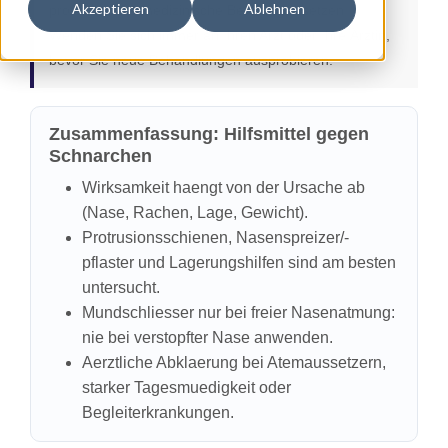
Akzeptieren
Ablehnen
professionelle medizinische Beratung ersetzen.
Wenden Sie sich immer an Ihren Arzt oder Ihre Ärztin,
bevor Sie neue Behandlungen ausprobieren.
Zusammenfassung: Hilfsmittel gegen
Schnarchen
Wirksamkeit haengt von der Ursache ab
(Nase, Rachen, Lage, Gewicht).
Protrusionsschienen, Nasen­spreizer/-
pflaster und Lagerungshilfen sind am besten
untersucht.
Mundschliesser nur bei freier Nasenatmung:
nie bei verstopfter Nase anwenden.
Aerztliche Abklaerung bei Atemaussetzern,
starker Tagesmuedigkeit oder
Begleiterkrankungen.