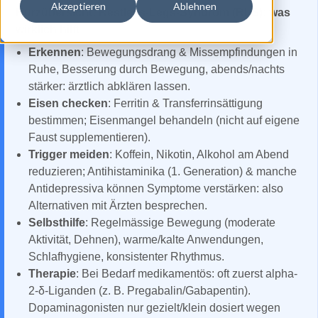
Akzeptieren
Ablehnen
Kurzübersicht: Restless-Legs-Syndrom (RLS): was
wirklich hilft
Erkennen
: Bewegungsdrang & Missempfindungen in
Ruhe, Besserung durch Bewegung, abends/nachts
stärker: ärztlich abklären lassen.
Eisen checken
: Ferritin & Transferrinsättigung
bestimmen; Eisenmangel behandeln (nicht auf eigene
Faust supplementieren).
Trigger meiden
: Koffein, Nikotin, Alkohol am Abend
reduzieren; Antihistaminika (1. Generation) & manche
Antidepressiva können Symptome verstärken: also
Alternativen mit Ärzten besprechen.
Selbsthilfe
: Regelmässige Bewegung (moderate
Aktivität, Dehnen), warme/kalte Anwendungen,
Schlafhygiene, konsistenter Rhythmus.
Therapie
: Bei Bedarf medikamentös: oft zuerst alpha-
2-δ-Liganden (z. B. Pregabalin/Gabapentin).
Dopaminagonisten nur gezielt/klein dosiert wegen