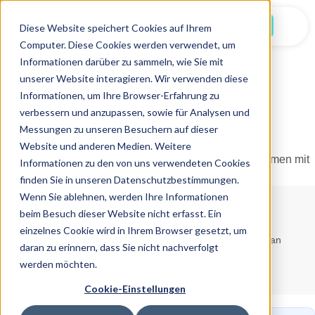
Jetzt Starten
Diese Website speichert Cookies auf Ihrem
Computer. Diese Cookies werden verwendet, um
Informationen darüber zu sammeln, wie Sie mit
unserer Website interagieren. Wir verwenden diese
Informationen, um Ihre Browser-Erfahrung zu
19.07.2025
FAQ – Restless-Legs-
verbessern und anzupassen, sowie für Analysen und
Messungen zu unseren Besuchern auf dieser
Syndrom: Selbsthilfetipps
Website und anderen Medien. Weitere
Informationen zu den von uns verwendeten Cookies
finden Sie in unseren Datenschutzbestimmungen.
Wenn Sie ablehnen, werden Ihre Informationen
Hinweis:
Die Informationen in diesem Artikel sind nur für
beim Besuch dieser Website nicht erfasst. Ein
Bildungszwecke gedacht und sollen keine professionelle
einzelnes Cookie wird in Ihrem Browser gesetzt, um
medizinische Beratung ersetzen. Wenden Sie sich immer an
daran zu erinnern, dass Sie nicht nachverfolgt
Ihren Arzt oder Ihre Ärztin, bevor Sie neue Behandlungen
werden möchten.
ausprobieren.
Cookie-Einstellungen