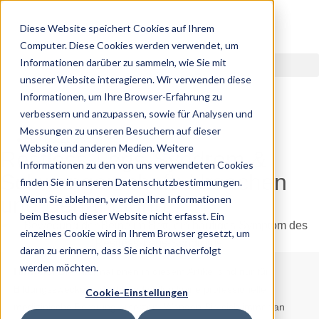
Diese Website speichert Cookies auf Ihrem
Computer. Diese Cookies werden verwendet, um
Informationen darüber zu sammeln, wie Sie mit
unserer Website interagieren. Wir verwenden diese
Informationen, um Ihre Browser-Erfahrung zu
verbessern und anzupassen, sowie für Analysen und
Messungen zu unseren Besuchern auf dieser
19.09.2025
Website und anderen Medien. Weitere
Restless-Legs-Syndrom &
Informationen zu den von uns verwendeten Cookies
Schwangerschaft: Ursachen
finden Sie in unseren Datenschutzbestimmungen.
und Behandlung
Wenn Sie ablehnen, werden Ihre Informationen
beim Besuch dieser Website nicht erfasst. Ein
einzelnes Cookie wird in Ihrem Browser gesetzt, um
daran zu erinnern, dass Sie nicht nachverfolgt
werden möchten.
Hinweis:
Die Informationen in diesem Artikel sind nur für
Bildungszwecke gedacht und sollen keine professionelle
Cookie-Einstellungen
medizinische Beratung ersetzen. Wenden Sie sich immer an