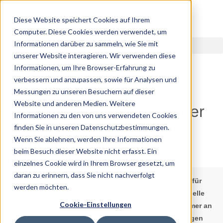
Diese Website speichert Cookies auf Ihrem
Computer. Diese Cookies werden verwendet, um
Informationen darüber zu sammeln, wie Sie mit
unserer Website interagieren. Wir verwenden diese
Informationen, um Ihre Browser-Erfahrung zu
verbessern und anzupassen, sowie für Analysen und
Messungen zu unseren Besuchern auf dieser
20.07.2025
Website und anderen Medien. Weitere
Powernapping: Gesund oder
Informationen zu den von uns verwendeten Cookies
schädlich? – Die Vor- und
finden Sie in unseren Datenschutzbestimmungen.
Nachteile des kurzen
Wenn Sie ablehnen, werden Ihre Informationen
beim Besuch dieser Website nicht erfasst. Ein
Mittagsschlafs
einzelnes Cookie wird in Ihrem Browser gesetzt, um
daran zu erinnern, dass Sie nicht nachverfolgt
Hinweis:
Die Informationen in diesem Artikel sind nur für
werden möchten.
Bildungszwecke gedacht und sollen keine professionelle
Cookie-Einstellungen
medizinische Beratung ersetzen. Wenden Sie sich immer an
Ihren Arzt oder Ihre Ärztin, bevor Sie neue Behandlungen