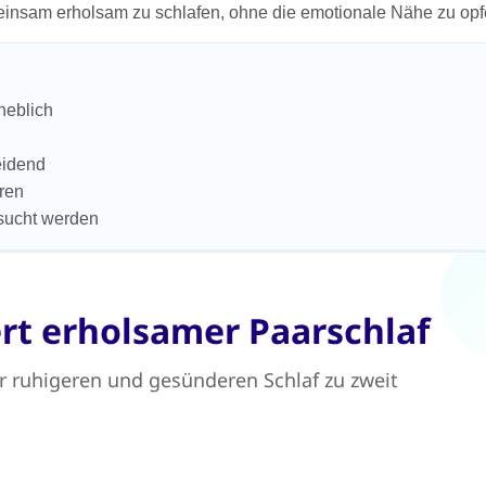
insam erholsam zu schlafen, ohne die emotionale Nähe zu opf
heblich
eidend
aren
esucht werden