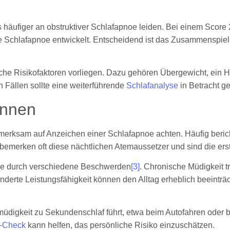
äufiger an obstruktiver Schlafapnoe leiden. Bei einem Score 2
ge Schlafapnoe entwickelt. Entscheidend ist das Zusammenspiel
iche Risikofaktoren vorliegen. Dazu gehören Übergewicht, ein
n Fällen sollte eine weiterführende
Schlafanalyse
in Betracht g
ennen
merksam auf Anzeichen einer Schlafapnoe achten. Häufig beri
bemerken oft diese nächtlichen Atemaussetzer und sind die er
uhe durch verschiedene Beschwerden
[3]
. Chronische Müdigkeit t
nderte Leistungsfähigkeit können den Alltag erheblich beeint
üdigkeit zu Sekundenschlaf führt, etwa beim Autofahren oder b
f-Check
kann helfen, das persönliche Risiko einzuschätzen.