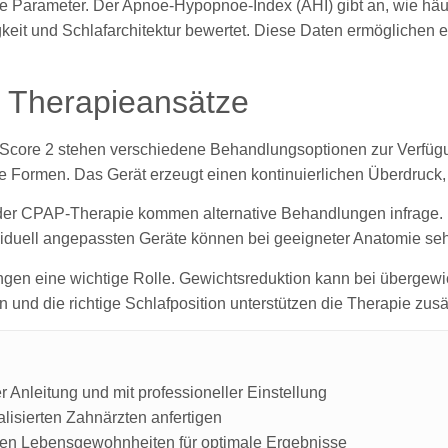
 Parameter. Der Apnoe-Hypopnoe-Index (AHI) gibt an, wie häuf
gkeit und Schlafarchitektur bewertet. Diese Daten ermöglichen
 Therapieansätze
i Score 2 stehen verschiedene Behandlungsoptionen zur Verfüg
e Formen. Das Gerät erzeugt einen kontinuierlichen Überdruck,
der CPAP-Therapie kommen alternative Behandlungen infrage. U
duell angepassten Geräte können bei geeigneter Anatomie sehr 
ngen eine wichtige Rolle. Gewichtsreduktion kann bei übergewi
nd die richtige Schlafposition unterstützen die Therapie zusät
 Anleitung und mit professioneller Einstellung
lisierten Zahnärzten anfertigen
den Lebensgewohnheiten für optimale Ergebnisse