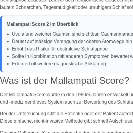
lautem Schnarchen, Tagesmüdigkeit oder unruhigem Schlaf so
Mallampati Score 2 im Überblick
Uvula und weicher Gaumen sind sichtbar, Gaumenmandeln
Deutet auf mässige Verengung der oberen Atemwege hin
Erhöht das Risiko für obstruktive Schlafapnoe
Sollte in Kombination mit anderen Symptomen bewertet 
Erfordert oft weitere diagnostische Abklärung
Was ist der Mallampati Score?
Der Mallampati Score wurde in den 1980er Jahren entwickelt u
und -mediziner dieses System auch zur Bewertung des Schlafapn
Bei der Untersuchung sitzt die Patientin oder der Patient aufre
Diese einfache, nicht-invasive Methode gibt schnell Aufschlus
Die vier Mallampati-Klassen unterscheiden sich folgendermass