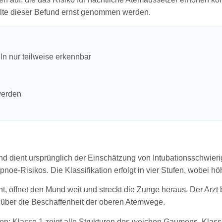
llte dieser Befund ernst genommen werden.
 nur teilweise erkennbar
werden
nd dient ursprünglich der Einschätzung von Intubationsschwier
oe-Risikos. Die Klassifikation erfolgt in vier Stufen, wobei 
cht, öffnet den Mund weit und streckt die Zunge heraus. Der Arzt
s über die Beschaffenheit der oberen Atemwege.
en: Klasse 1 zeigt alle Strukturen des weichen Gaumens, Klass