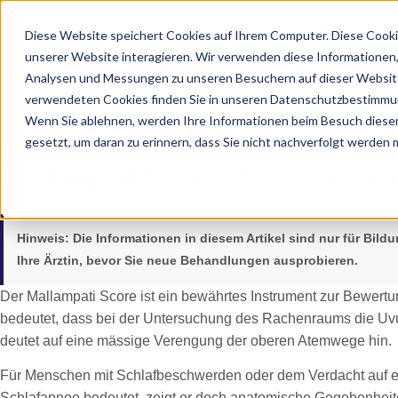
Diese Website speichert Cookies auf Ihrem Computer. Diese Cooki
unserer Website interagieren. Wir verwenden diese Informationen
Analysen und Messungen zu unseren Besuchern auf dieser Website
verwendeten Cookies finden Sie in unseren Datenschutzbestimmu
Wenn Sie ablehnen, werden Ihre Informationen beim Besuch dieser 
gesetzt, um daran zu erinnern, dass Sie nicht nachverfolgt werden
19.01.2026
Mallampati Score 2: Was bedeu
Hinweis:
Die Informationen in diesem Artikel sind nur für Bil
Ihre Ärztin, bevor Sie neue Behandlungen ausprobieren.
Der Mallampati Score ist ein bewährtes Instrument zur Bewertu
bedeutet, dass bei der Untersuchung des Rachenraums die Uvu
deutet auf eine mässige Verengung der oberen Atemwege hin.
Für Menschen mit Schlafbeschwerden oder dem Verdacht auf ein
Schlafapnoe bedeutet, zeigt er doch anatomische Gegebenheit