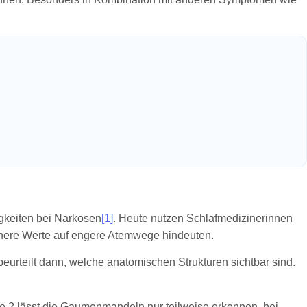
igkeiten bei Narkosen
[1]
. Heute nutzen Schlafmedizinerinnen
höhere Werte auf engere Atemwege hindeuten.
 beurteilt dann, welche anatomischen Strukturen sichtbar sind.
e 2 lässt die Gaumenmandeln nur teilweise erkennen, bei