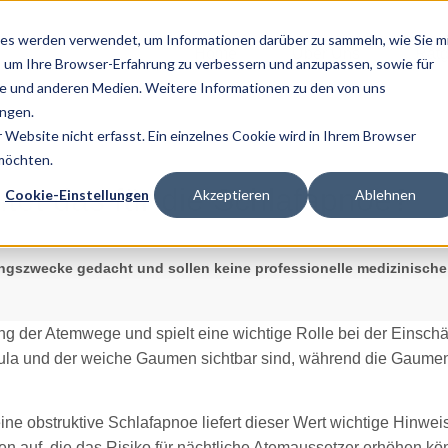
es werden verwendet, um Informationen darüber zu sammeln, wie Sie m
Home
Über Uns
Ratg
, um Ihre Browser-Erfahrung zu verbessern und anzupassen, sowie für
 und anderen Medien. Weitere Informationen zu den von uns
ngen.
Website nicht erfasst. Ein einzelnes Cookie wird in Ihrem Browser
 möchten.
tet das für die Schlafapnoe?
Cookie-Einstellungen
Akzeptieren
Ablehnen
dungszwecke gedacht und sollen keine professionelle medizinische
ng der Atemwege und spielt eine wichtige Rolle bei der Einsch
la und der weiche Gaumen sichtbar sind, während die Gaumenm
e obstruktive Schlafapnoe liefert dieser Wert wichtige Hinwei
en auf, die das Risiko für nächtliche Atemaussetzer erhöhen 