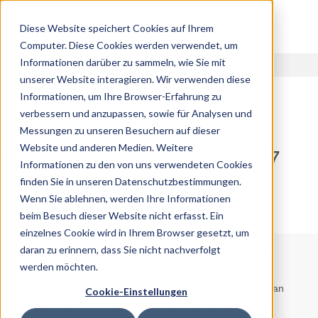
Diese Website speichert Cookies auf Ihrem
Computer. Diese Cookies werden verwendet, um
Informationen darüber zu sammeln, wie Sie mit
unserer Website interagieren. Wir verwenden diese
Informationen, um Ihre Browser-Erfahrung zu
verbessern und anzupassen, sowie für Analysen und
Messungen zu unseren Besuchern auf dieser
07.11.2025
Website und anderen Medien. Weitere
Kopfschmerzen morgens: 7
Informationen zu den von uns verwendeten Cookies
Ursachen und wirksame
finden Sie in unseren Datenschutzbestimmungen.
Lösungen
Wenn Sie ablehnen, werden Ihre Informationen
beim Besuch dieser Website nicht erfasst. Ein
einzelnes Cookie wird in Ihrem Browser gesetzt, um
daran zu erinnern, dass Sie nicht nachverfolgt
Hinweis:
Die Informationen in diesem Artikel sind nur für
werden möchten.
Bildungszwecke gedacht und sollen keine professionelle
medizinische Beratung ersetzen. Wenden Sie sich immer an
Cookie-Einstellungen
Ihren Arzt oder Ihre Ärztin, bevor Sie neue Behandlungen