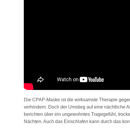
Die CPAP-Maske ist die wirksamste Therapie gegen
verhindern. Doch der Umstieg auf eine nächtliche
berichten über ein ungewohntes Tragegefühl, trock
Nächten. Auch das Einschlafen kann durch das kons