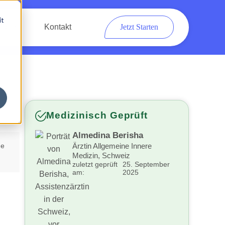
it
eber
Kontakt
Jetzt Starten
Medizinisch Geprüft
Almedina Berisha
he
Ärztin Allgemeine Innere
Medizin, Schweiz
zuletzt geprüft
25. September
am:
2025