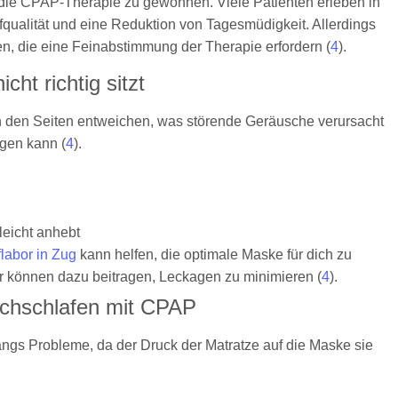
 die CPAP-Therapie zu gewöhnen. Viele Patienten erleben in
fqualität und eine Reduktion von Tagesmüdigkeit. Allerdings
n, die eine Feinabstimmung der Therapie erfordern (
4
).
ht richtig sitzt
 an den Seiten entweichen, was störende Geräusche verursacht
gen kann (
4
).
leicht anhebt
labor in Zug
kann helfen, die optimale Maske für dich zu
r können dazu beitragen, Leckagen zu minimieren (
4
).
uchschlafen mit CPAP
ngs Probleme, da der Druck der Matratze auf die Maske sie