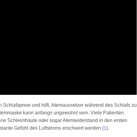
 Schlafapnoe und hilft, Atemaussetzer während des Schlafs zu
 Atemmaske kann anfangs ungewohnt sein. Viele Patienten
ene Schleimhäute oder sogar Atemwiderstand in den ersten
tante Gefühl des Luftstroms erschwert werden (
1
).