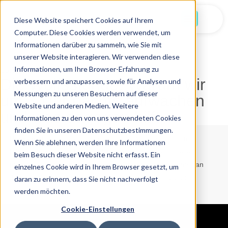
Jetzt Starten
Diese Website speichert Cookies auf Ihrem
Computer. Diese Cookies werden verwendet, um
Informationen darüber zu sammeln, wie Sie mit
unserer Website interagieren. Wir verwenden diese
Informationen, um Ihre Browser-Erfahrung zu
16.07.2025
Die Wolfsstunde: Warum wir
verbessern und anzupassen, sowie für Analysen und
Messungen zu unseren Besuchern auf dieser
um 3 Uhr nachts aufwachen
Website und anderen Medien. Weitere
und was dagegen hilft
Informationen zu den von uns verwendeten Cookies
finden Sie in unseren Datenschutzbestimmungen.
Hinweis:
Die Informationen in diesem Artikel sind nur für
Wenn Sie ablehnen, werden Ihre Informationen
Bildungszwecke gedacht und sollen keine professionelle
beim Besuch dieser Website nicht erfasst. Ein
medizinische Beratung ersetzen. Wenden Sie sich immer an
einzelnes Cookie wird in Ihrem Browser gesetzt, um
Ihren Arzt oder Ihre Ärztin, bevor Sie neue Behandlungen
daran zu erinnern, dass Sie nicht nachverfolgt
ausprobieren.
werden möchten.
Cookie-Einstellungen