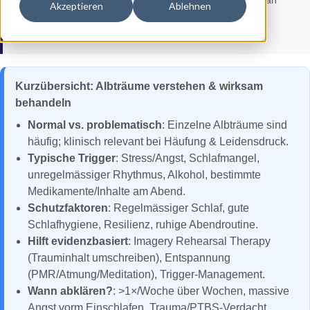
medizinische Beratung ersetzen. Wenden Sie sich immer an
Akzeptieren
Ablehnen
Ihren Arzt oder Ihre Ärztin, bevor Sie neue Behandlungen
ausprobieren.
Kurzübersicht: Albträume verstehen & wirksam
behandeln
Normal vs. problematisch
: Einzelne Albträume sind
häufig; klinisch relevant bei Häufung & Leidensdruck.
Typische Trigger
: Stress/Angst, Schlafmangel,
unregelmässiger Rhythmus, Alkohol, bestimmte
Medikamente/Inhalte am Abend.
Schutzfaktoren
: Regelmässiger Schlaf, gute
Schlafhygiene, Resilienz, ruhige Abendroutine.
Hilft evidenzbasiert
: Imagery Rehearsal Therapy
(Trauminhalt umschreiben), Entspannung
(PMR/Atmung/Meditation), Trigger-Management.
Wann abklären?
: >1×/Woche über Wochen, massive
Angst vorm Einschlafen, Trauma/PTBS-Verdacht,