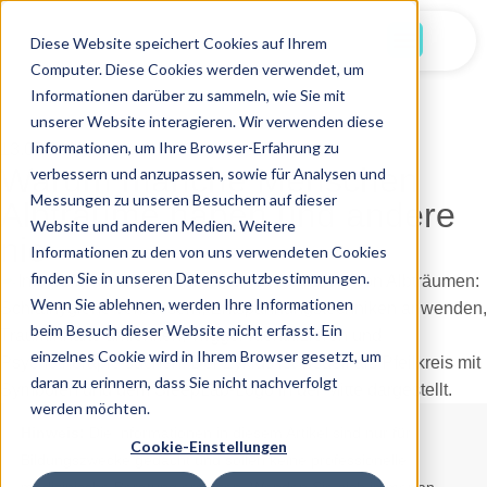
Jetzt Starten
Diese Website speichert Cookies auf Ihrem
Computer. Diese Cookies werden verwendet, um
Informationen darüber zu sammeln, wie Sie mit
unserer Website interagieren. Wir verwenden diese
Informationen, um Ihre Browser-Erfahrung zu
13.07.2025
Warum manche Menschen
verbessern und anzupassen, sowie für Analysen und
Messungen zu unseren Besuchern auf dieser
Albträume haben und andere
Website und anderen Medien. Weitere
nie
Informationen zu den von uns verwendeten Cookies
finden Sie in unseren Datenschutzbestimmungen.
Wenn Sie ablehnen, werden Ihre Informationen
beim Besuch dieser Website nicht erfasst. Ein
einzelnes Cookie wird in Ihrem Browser gesetzt, um
daran zu erinnern, dass Sie nicht nachverfolgt
werden möchten.
Hinweis:
Die Informationen in diesem Artikel sind nur für
Cookie-Einstellungen
Bildungszwecke gedacht und sollen keine professionelle