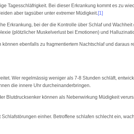
sige Tagesschläfrigkeit. Bei dieser Erkrankung kommt es zu w
leiden aber tagsüber unter extremer Müdigkeit.
[1]
e Erkrankung, bei der die Kontrolle über Schlaf und Wachheit ge
lexie (plötzlicher Muskelverlust bei Emotionen) und Halluzinati
nnen ebenfalls zu fragmentiertem Nachtschlaf und daraus resu
eitet. Wer regelmässig weniger als 7-8 Stunden schläft, entwick
önnen die innere Uhr durcheinanderbringen.
der Blutdrucksenker können als Nebenwirkung Müdigkeit verurs
Schlafstörungen einher. Betroffene schlafen schlecht ein, wac