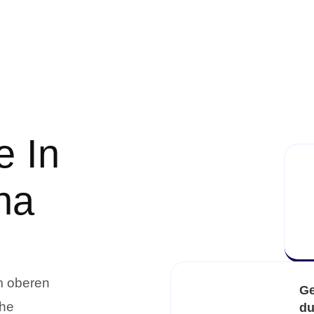
e In
na
m oberen
Ge
ohe
du