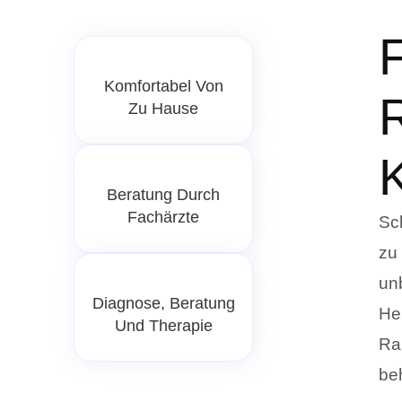
F
Komfortabel Von
R
Zu Hause
Beratung Durch
Fachärzte
Sc
zu
un
Diagnose, Beratung
He
Und Therapie
Ra
be