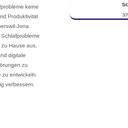
Sc
afprobleme keine
30
d Produktivität
perswil-Jona
e Schlafprobleme
n zu Hause aus.
nd digitale
törungen zu
e zu entwickeln.
ig verbessern.