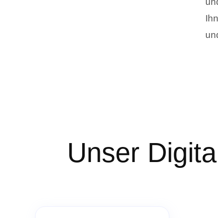
und
Ih
und
Unser Digita