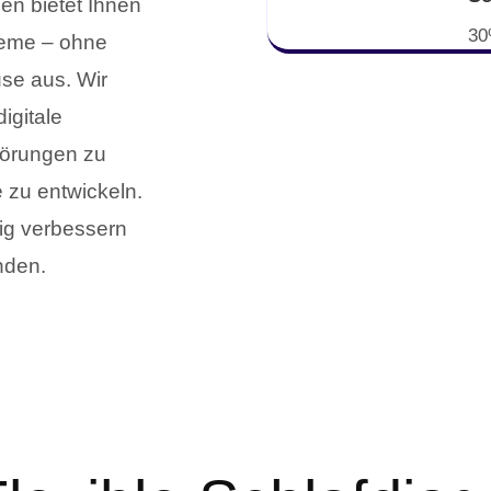
en bietet Ihnen
30
leme – ohne
use aus. Wir
igitale
törungen zu
e zu entwickeln.
tig verbessern
nden.