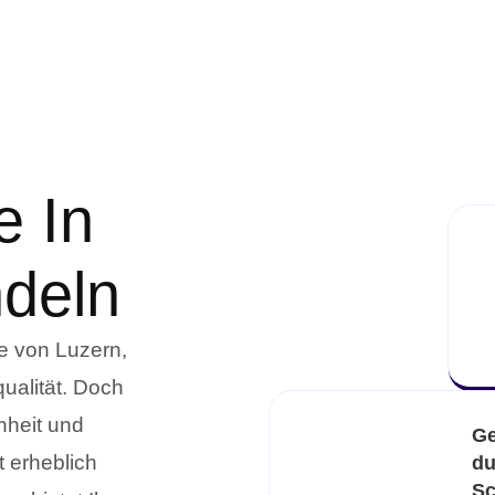
e In
deln
e von Luzern,
ualität. Doch
nheit und
Ge
 erheblich
du
Sc