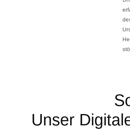
er
de
Ur
He
stö
So
Unser Digita