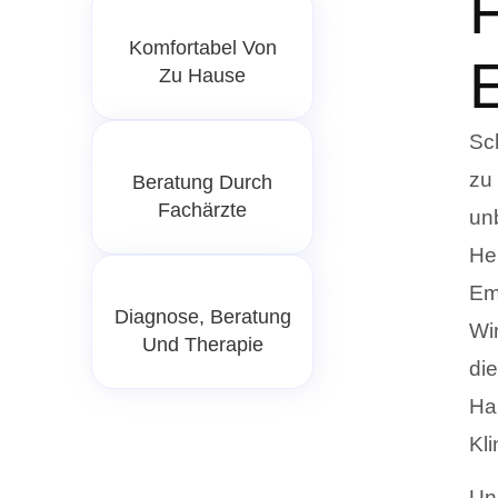
F
Komfortabel Von
Zu Hause
Sc
zu
Beratung Durch
Fachärzte
un
He
Em
Diagnose, Beratung
Wi
Und Therapie
die
Ha
Kli
Un