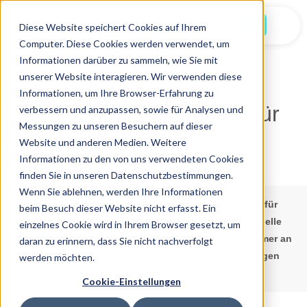
Jetzt Starten
Diese Website speichert Cookies auf Ihrem
Computer. Diese Cookies werden verwendet, um
Informationen darüber zu sammeln, wie Sie mit
unserer Website interagieren. Wir verwenden diese
Informationen, um Ihre Browser-Erfahrung zu
16.11.2025
Podcast zum Einschlafen für
verbessern und anzupassen, sowie für Analysen und
Messungen zu unseren Besuchern auf dieser
Erwachsene: Die besten
Website und anderen Medien. Weitere
Empfehlungen
Informationen zu den von uns verwendeten Cookies
finden Sie in unseren Datenschutzbestimmungen.
Wenn Sie ablehnen, werden Ihre Informationen
Hinweis:
Die Informationen in diesem Artikel sind nur für
beim Besuch dieser Website nicht erfasst. Ein
Bildungszwecke gedacht und sollen keine professionelle
einzelnes Cookie wird in Ihrem Browser gesetzt, um
medizinische Beratung ersetzen. Wenden Sie sich immer an
daran zu erinnern, dass Sie nicht nachverfolgt
Ihren Arzt oder Ihre Ärztin, bevor Sie neue Behandlungen
werden möchten.
ausprobieren.
Cookie-Einstellungen