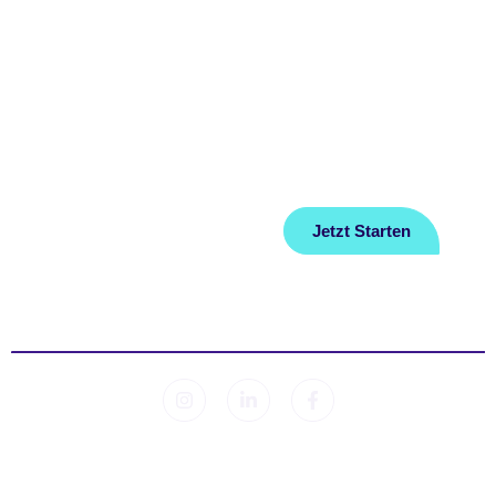
Home
FAQ
Über Uns
Datenschutz
Ratgeber
Impressum
Jetzt Starten
Kontakt
© 2026 Sleep Lab. Alle Rechte vorbehalten