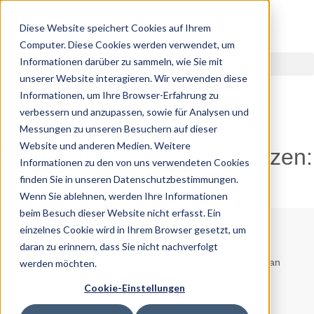
Diese Website speichert Cookies auf Ihrem
Computer. Diese Cookies werden verwendet, um
Informationen darüber zu sammeln, wie Sie mit
unserer Website interagieren. Wir verwenden diese
Informationen, um Ihre Browser-Erfahrung zu
verbessern und anzupassen, sowie für Analysen und
Messungen zu unseren Besuchern auf dieser
29.01.2026
Website und anderen Medien. Weitere
Arten von Federn in Matratzen:
Informationen zu den von uns verwendeten Cookies
Ein Überblick
finden Sie in unseren Datenschutzbestimmungen.
Wenn Sie ablehnen, werden Ihre Informationen
beim Besuch dieser Website nicht erfasst. Ein
Hinweis:
Die Informationen in diesem Artikel sind nur für
einzelnes Cookie wird in Ihrem Browser gesetzt, um
Bildungszwecke gedacht und sollen keine professionelle
daran zu erinnern, dass Sie nicht nachverfolgt
medizinische Beratung ersetzen. Wenden Sie sich immer an
werden möchten.
Ihren Arzt oder Ihre Ärztin, bevor Sie neue Behandlungen
Cookie-Einstellungen
ausprobieren.