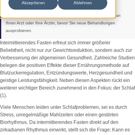
Hinweis:
Die Informationen in diesem Artikel sind nur für
Akzeptieren
Ablehnen
Bildungszwecke gedacht und sollen keine professionelle
medizinische Beratung ersetzen. Wenden Sie sich immer an
Ihren Arzt oder Ihre Ärztin, bevor Sie neue Behandlungen
ausprobieren.
Intermittierendes Fasten erfreut sich immer größerer
Beliebtheit, nicht nur zur Gewichtsreduktion, sondern auch zur
Verbesserung der allgemeinen Gesundheit. Zahlreiche Studien
belegen die positiven Effekte dieser Ernährungsmethode auf
Blutzuckerregulation, Entzündungswerte, Herzgesundheit und
geistige Leistungsfähigkeit. Neben diesen Aspekten rückt ein
weiterer wichtiger Bereich zunehmend in den Fokus: der Schlaf
(
1
).
Viele Menschen leiden unter Schlafproblemen, sei es durch
Stress, unregelmäßige Mahlzeiten oder einen gestörten
Biorhythmus. Da intermittierendes Fasten direkt auf den
zirkadianen Rhythmus einwirkt, stellt sich die Frage: Kann es