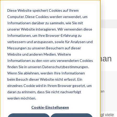
Diese Website speichert Cookies auf Ihrem
Computer. Diese Cookies werden verwendet, um
Informationen darüber zu sammeln, wie Sie mit
unserer Website interagieren. Wir verwenden diese
Informationen, um Ihre Browser-Erfahrung zu
verbessern und anzupassen, sowie für Analysen und
Messungen zu unseren Besuchern auf dieser
24.11.2025
Website und anderen Medien. Weitere
In welche Richtung sollte man
Informationen zu den von uns verwendeten Cookies
schlafen?
finden Sie in unseren Datenschutzbestimmungen.
Wenn Sie ablehnen, werden Ihre Informationen
Hinweis:
Die Informationen in diesem Artikel sind nur für
beim Besuch dieser Website nicht erfasst. Ein
Bildungszwecke gedacht und sollen keine professionelle
einzelnes Cookie wird in Ihrem Browser gesetzt, um
medizinische Beratung ersetzen. Wenden Sie sich immer an
daran zu erinnern, dass Sie nicht nachverfolgt
Ihren Arzt oder Ihre Ärztin, bevor Sie neue Behandlungen
werden möchten.
ausprobieren.
Cookie-Einstellungen
Die Frage nach der optimalen Schlafrichtung beschäftigt viele