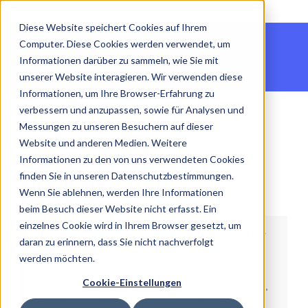
Diese Website speichert Cookies auf Ihrem
Computer. Diese Cookies werden verwendet, um
Informationen darüber zu sammeln, wie Sie mit
unserer Website interagieren. Wir verwenden diese
Informationen, um Ihre Browser-Erfahrung zu
verbessern und anzupassen, sowie für Analysen und
Messungen zu unseren Besuchern auf dieser
24.11.2025
Website und anderen Medien. Weitere
Gähnen im Schlaf:
Informationen zu den von uns verwendeten Cookies
finden Sie in unseren Datenschutzbestimmungen.
Ursachen und
Wenn Sie ablehnen, werden Ihre Informationen
Bedeutung
beim Besuch dieser Website nicht erfasst. Ein
einzelnes Cookie wird in Ihrem Browser gesetzt, um
Hinweis:
Die Informationen in diesem Artikel sind nur
daran zu erinnern, dass Sie nicht nachverfolgt
für Bildungszwecke gedacht und sollen keine
werden möchten.
professionelle medizinische Beratung ersetzen.
Cookie-Einstellungen
Wenden Sie sich immer an Ihren Arzt oder Ihre Ärztin,
bevor Sie neue Behandlungen ausprobieren.