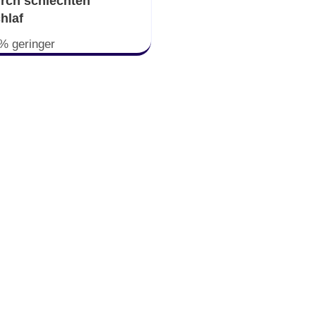
rch schlechten
hlaf
% geringer