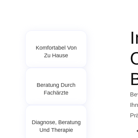
I
Komfortabel Von
O
Zu Hause
Beratung Durch
Fachärzte
Bev
Ih
Prä
Diagnose, Beratung
Und Therapie