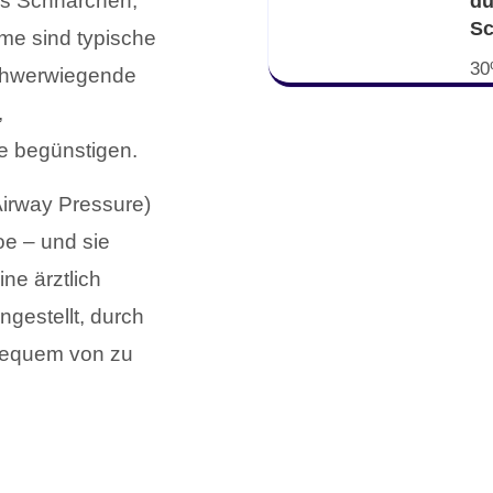
es Schnarchen,
du
Sc
me sind typische
30
chwerwiegende
,
e begünstigen.
irway Pressure)
oe – und sie
ne ärztlich
ngestellt, durch
bequem von zu