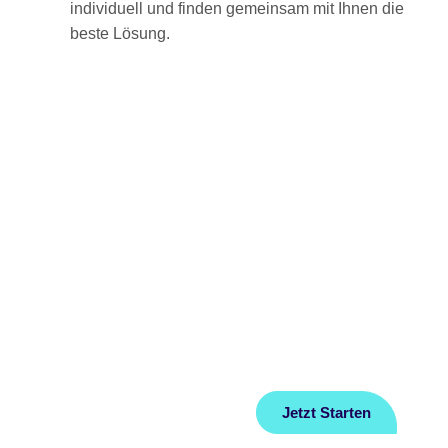
individuell und finden gemeinsam mit Ihnen die
beste Lösung.
Home
FAQ
Über Uns
Datenschutz
Ratgeber
Impressum
Jetzt Starten
Kontakt