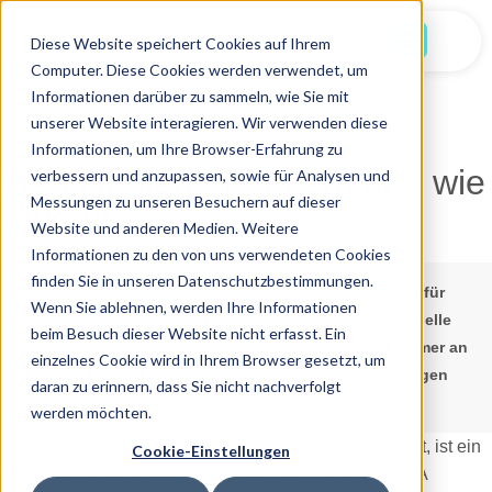
Jetzt Starten
Diese Website speichert Cookies auf Ihrem
Computer. Diese Cookies werden verwendet, um
Informationen darüber zu sammeln, wie Sie mit
unserer Website interagieren. Wir verwenden diese
Informationen, um Ihre Browser-Erfahrung zu
19.01.2026
Was ist Memory Foam und wie
verbessern und anzupassen, sowie für Analysen und
Messungen zu unseren Besuchern auf dieser
wirkt er?
Website und anderen Medien. Weitere
Informationen zu den von uns verwendeten Cookies
finden Sie in unseren Datenschutzbestimmungen.
Hinweis:
Die Informationen in diesem Artikel sind nur für
Wenn Sie ablehnen, werden Ihre Informationen
Bildungszwecke gedacht und sollen keine professionelle
beim Besuch dieser Website nicht erfasst. Ein
medizinische Beratung ersetzen. Wenden Sie sich immer an
einzelnes Cookie wird in Ihrem Browser gesetzt, um
Ihren Arzt oder Ihre Ärztin, bevor Sie neue Behandlungen
daran zu erinnern, dass Sie nicht nachverfolgt
ausprobieren.
werden möchten.
Memory Foam, auch viskoelastischer Schaum genannt, ist ein
Cookie-Einstellungen
spezieller Schaumstoff, der ursprünglich von der NASA