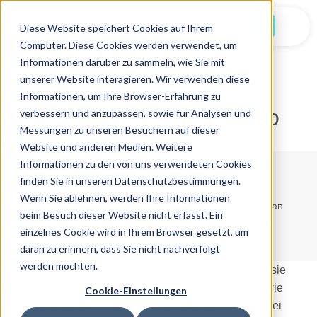
Jetzt Starten
Diese Website speichert Cookies auf Ihrem
Computer. Diese Cookies werden verwendet, um
Informationen darüber zu sammeln, wie Sie mit
unserer Website interagieren. Wir verwenden diese
Informationen, um Ihre Browser-Erfahrung zu
24.11.2025
Warum bewege ich mich so
verbessern und anzupassen, sowie für Analysen und
Messungen zu unseren Besuchern auf dieser
viel im Schlaf?
Website und anderen Medien. Weitere
Informationen zu den von uns verwendeten Cookies
Hinweis:
Die Informationen in diesem Artikel sind nur für
finden Sie in unseren Datenschutzbestimmungen.
Bildungszwecke gedacht und sollen keine professionelle
Wenn Sie ablehnen, werden Ihre Informationen
medizinische Beratung ersetzen. Wenden Sie sich immer an
beim Besuch dieser Website nicht erfasst. Ein
Ihren Arzt oder Ihre Ärztin, bevor Sie neue Behandlungen
einzelnes Cookie wird in Ihrem Browser gesetzt, um
ausprobieren.
daran zu erinnern, dass Sie nicht nachverfolgt
werden möchten.
Viele Menschen erleben nächtliche Bewegungen, die sie
selbst oder ihren Partner wach halten. Was zunächst wie
Cookie-Einstellungen
normales Sich-Drehen und -Wenden erscheint, kann bei